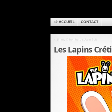
ACCUEIL
CONTACT
«
Jimmy C. bombarde Usain Bolt
Les Lapins Crét