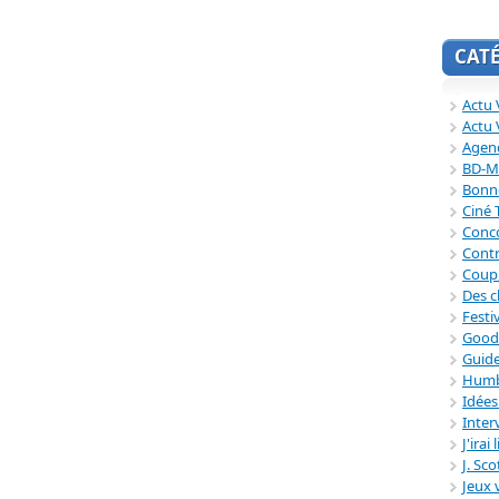
CAT
Actu V
Actu 
Agend
BD-M
Bonne
Ciné
Conc
Contr
Coup
Des c
Festi
Good
Guide
Humb
Idée
Inter
J'irai
J. Sc
Jeux 