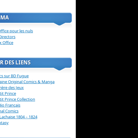
ÉMA
ffice pour les nuls
Directors
x Office
R DES LIENS
cs sur BD Fugue
aine Original Comics & Manga
vière des Jeux
tit Prince
tit Prince Collection
Bio Français
nal Comics
Lachaise 1804 – 1824
ntasy