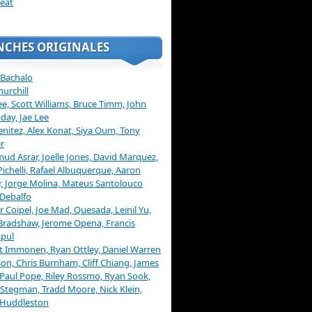
eat
NCHES ORIGINALES
 Bachalo
hurchill
ee, Scott Williams, Bruce Timm, John
day, Jae Lee
enitez, Alex Konat, Siya Oum, Tony
r
d Asrar, Joelle Jones, David Marquez,
Pichelli, Rafael Albuquerque, Aaron
, Jorge Molina, Mateus Santolouco
Debalfo
er Coipel, Joe Mad, Quesada, Leinil Yu,
Bradshaw, Jerome Opena, Francis
pul
t Immonen, Ryan Ottley, Daniel Warren
on, Chris Burnham, Cliff Chiang, James
 Paul Pope, Riley Rossmo, Ryan Sook,
Stegman, Tradd Moore, Nick Klein,
 Huddleston