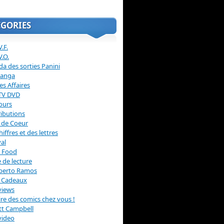
ÉGORIES
.F.
V.O.
a des sorties Panini
anga
s Affaires
 TV DVD
ours
ibutions
 de Coeur
hiffres et des lettres
val
 Food
 de lecture
erto Ramos
s Cadeaux
views
 lire des comics chez vous !
ott Campbell
video