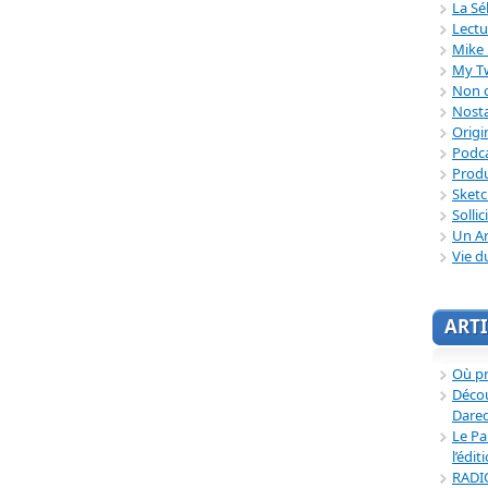
La Sé
Lectu
Mike 
My T
Non c
Nosta
Origi
Podc
Produ
Sket
Sollic
Un Ar
Vie d
ARTI
Où p
Décou
Dared
Le Pa
l’édit
RADI