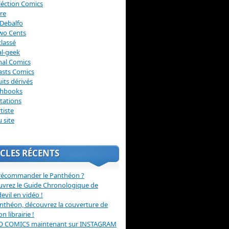
léction Comics
re
Debalfo
wo Cents
lassé
l-geek
nal Comics
asts Comics
its dérivés
chbooks
itations
tiste
u site
CLES RÉCENTS
récommander le Panthéon ?
vrez le Guide Chronologique de
evil en vidéo !
nthéon, découvrez la couverture de
ion librairie !
O COMICS maintenant sur INSTAGRAM