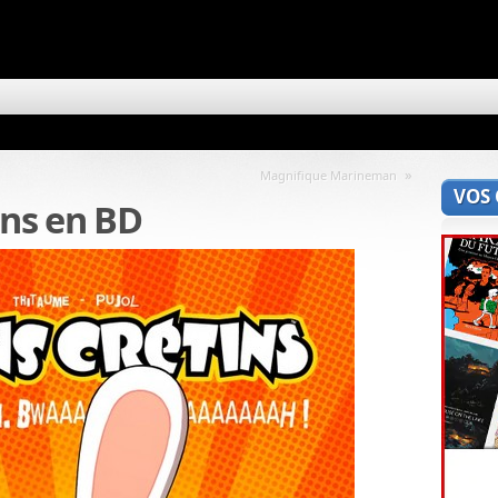
»
Magnifique Marineman
VOS
ins en BD