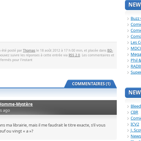
NEWS
Buzz
Comi
Comi
Comi
Les C
MDC
a été posté par
Thomas
le 18 août 2012 à 17 h 00 min, et placée dans
BD-
Mega
pouvez suivre les réponses à cette entrée via
RSS 2.0
. Les commentaires et
Phil 
 fermés pour l'instant
RADI
Supe
COMMENTAIRES (1)
NEWS
Homme-Mystère
Bleed
rs ago
CBR
Comi
ICV2
 ma librairie, mais il me faudrait le titre exacte, s’il vous
J. Sc
euf ou vingt « a »?
News