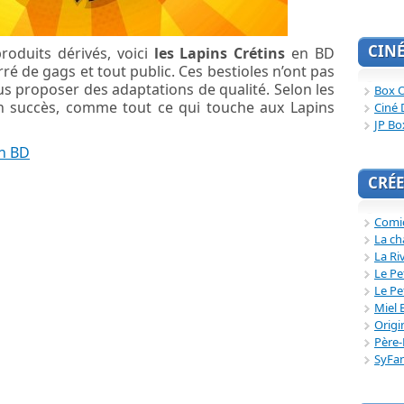
CIN
produits dérivés, voici
les Lapins Crétins
en BD
ré de gags et tout public. Ces bestioles n’ont pas
ous proposer des adaptations de qualité. Selon les
Box O
n succès, comme tout ce qui touche aux Lapins
Ciné 
JP Bo
en BD
CRÉE
Comi
La ch
La Ri
Le Pe
Le Pe
Miel 
Origi
Père-
SyFa