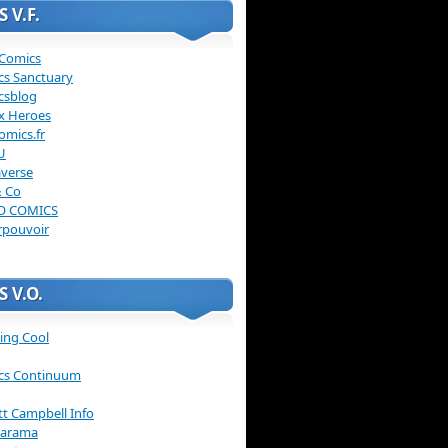
 V.F.
 Comics
cs Sanctuary
csblog
x Heroes
omics.fr
U
verse
& Co
O COMICS
rpouvoir
 V.O.
ing Cool
cs Continuum
ott Campbell Info
arama