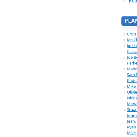
The B
PLA
Chris
Ian C
Jim L
Cassa
Joe B
Parke
Mahmu
Sara 
Kuder
Mike 
Olivi
Nick 
Mana
Stuar
Johns
Jean,
Ryan 
Mike