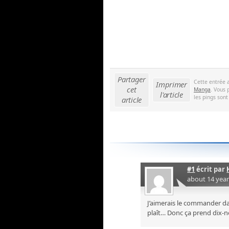
Partager
Cette entrée 
Imprimer
cet
Manga
. Vous 
l'article
les pings sont
article
#1
écrit par
about 14 yea
J’aimerais le commander dans
plaît… Donc ça prend dix-n