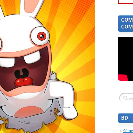
COM
COMI
BD
9ème