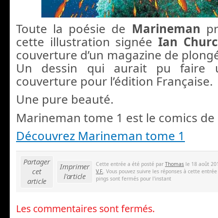
Toute la poésie de
Marineman
pr
cette illustration signée
Ian Churc
couverture d’un magazine de plongé
Un dessin qui aurait pu faire 
couverture pour l’édition Française.
Une pure beauté.
Marineman tome 1 est le comics de l’
Découvrez Marineman tome 1
Partager
Cette entrée a été posté par
Thomas
le 18 août 20
Imprimer
cet
V.F.
. Vous pouvez suivre les réponses à cette entrée
l'article
pings sont fermés pour l'instant
article
Les commentaires sont fermés.