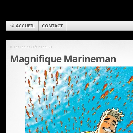
ACCUEIL
CONTACT
«
Les Lapins Crétins en BD
Magnifique Marineman