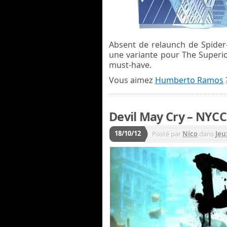
Absent de relaunch de Spide
une variante pour The Superi
must-have.
Vous aimez
Humberto Ramos
Devil May Cry – NYCC
18/10/12
Posté par
Nico
dans
Jeu