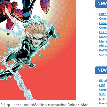
NEWS
Buzz
Comi
Comi
Comi
Les C
MDC
Mega
Phil 
RADI
Supe
NEWS
Bleed
CBR
Comi
ICV2
J. Sc
News
a 0.1 qui sera une réédition d’Amazing Spider-Man