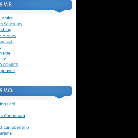
 V.F.
 Comics
cs Sanctuary
csblog
x Heroes
omics.fr
U
verse
& Co
O COMICS
rpouvoir
 V.O.
ing Cool
cs Continuum
ott Campbell Info
arama