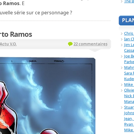
The B
o Ramos
. E
ouvelle série sur ce personnage ?
PLA
rto Ramos
Chris
Ian C
Actu V.O.
22 commentaires
Jim L
Cassa
Joe B
Parke
Mahmu
Sara 
Kuder
Mike 
Olivi
Nick 
Mana
Stuar
Johns
Jean,
Ryan 
Mike