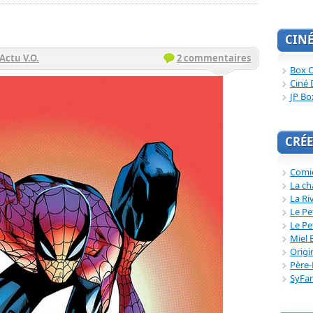
CIN
Actu V.O.
2 commentaires
Box O
Ciné 
JP Bo
CRÉE
Comi
La ch
La Ri
Le Pe
Le Pe
Miel 
Origi
Père-
SyFa