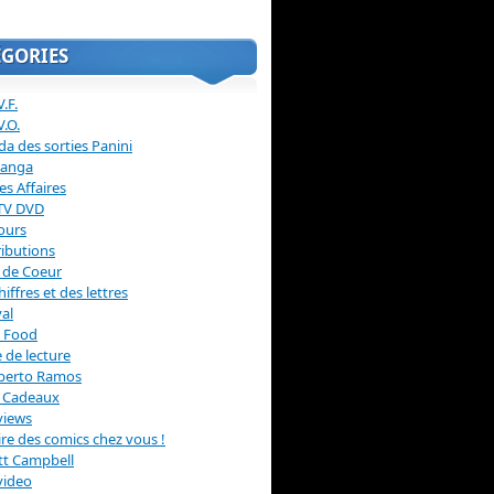
ÉGORIES
.F.
V.O.
a des sorties Panini
anga
s Affaires
 TV DVD
ours
ibutions
 de Coeur
hiffres et des lettres
val
 Food
 de lecture
erto Ramos
s Cadeaux
views
 lire des comics chez vous !
ott Campbell
video