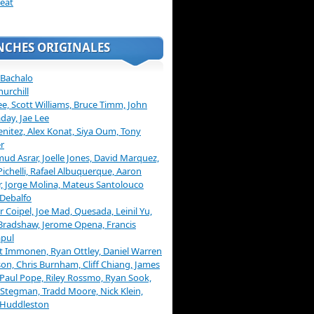
eat
NCHES ORIGINALES
 Bachalo
hurchill
ee, Scott Williams, Bruce Timm, John
day, Jae Lee
enitez, Alex Konat, Siya Oum, Tony
r
d Asrar, Joelle Jones, David Marquez,
Pichelli, Rafael Albuquerque, Aaron
, Jorge Molina, Mateus Santolouco
Debalfo
er Coipel, Joe Mad, Quesada, Leinil Yu,
Bradshaw, Jerome Opena, Francis
pul
t Immonen, Ryan Ottley, Daniel Warren
on, Chris Burnham, Cliff Chiang, James
 Paul Pope, Riley Rossmo, Ryan Sook,
Stegman, Tradd Moore, Nick Klein,
 Huddleston