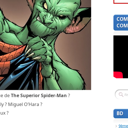
COM
COMI
ue de
The Superior Spider-Man
?
ly ? Miguel O’Hara ?
ux ?
BD
9ème