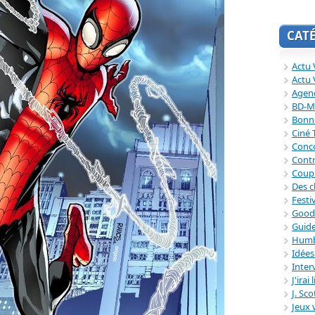
CAT
Actu V
Actu 
Agend
BD-M
Bonne
Ciné
Conc
Contr
Coup
Des c
Festi
Good
Guide
Humb
Idée
Inter
J'irai
J. Sc
Jeux 