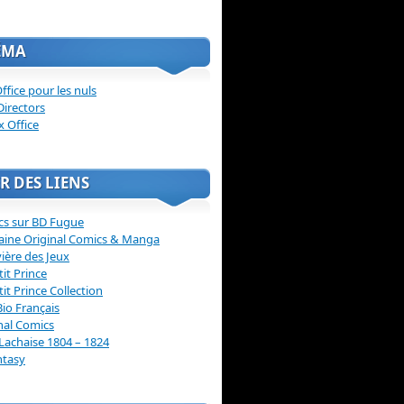
ÉMA
ffice pour les nuls
Directors
x Office
R DES LIENS
cs sur BD Fugue
aine Original Comics & Manga
vière des Jeux
tit Prince
tit Prince Collection
Bio Français
nal Comics
Lachaise 1804 – 1824
ntasy