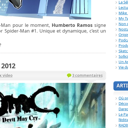
La Sé
Lectu
Mike 
My T
Non c
r-Man pour le moment,
Humberto Ramos
signe
Nosta
or Spider-Man #1. Unique et dynamique, c’est un
Origi
Podc
?
Produ
Sket
Sollic
Un Ar
 2012
Vie d
x video
3 commentaires
ARTI
Où p
Décou
Dared
Le Pa
l’édit
RADI