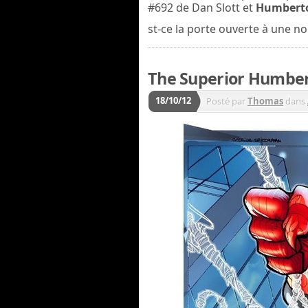
#692 de Dan Slott et
Humbert
st-ce la porte ouverte à une n
The Superior Humbe
18/10/12
Posté par
Thomas
dans