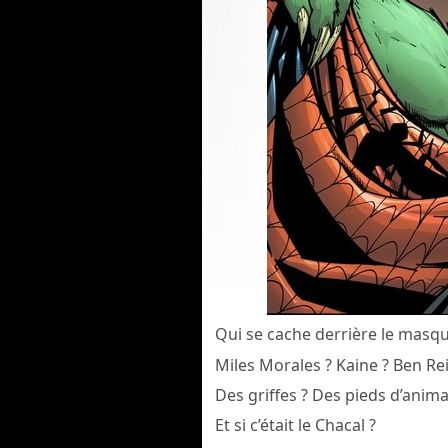
Qui se cache derrière le masq
Miles Morales ? Kaine ? Ben Rei
Des griffes ? Des pieds d’anima
Et si c’était le Chacal ?