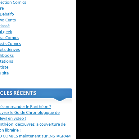
léction Comics
re
Debalfo
wo Cents
lassé
l-geek
nal Comics
asts Comics
its dérivés
chbooks
itations
tiste
u site
CLES RÉCENTS
récommander le Panthéon ?
vrez le Guide Chronologique de
evil en vidéo !
nthéon, découvrez la couverture de
ion librairie !
O COMICS maintenant sur INSTAGRAM