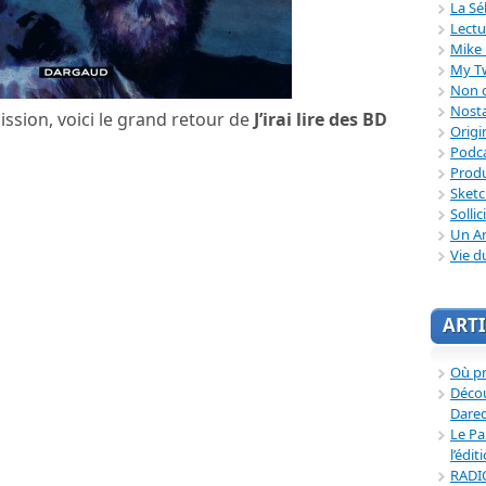
La Sé
Lectu
Mike 
My T
Non c
Nosta
ission, voici le grand retour de
J’irai lire des BD
Origi
Podc
Produ
Sket
Sollic
Un Ar
Vie d
ARTI
Où p
Décou
Dared
Le Pa
l’édit
RADI