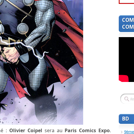
COM
COMI
BD
mé :
Olivier Coipel
sera au
Paris Comics Expo
.
9ème