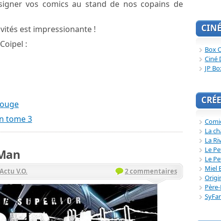
 signer vos comics au stand de nos copains de
CIN
vités est impressionante !
Coipel :
Box O
Ciné 
JP Bo
CRÉE
Rouge
n tome 3
Comi
La ch
La Ri
Le Pe
-Man
Le Pe
Miel 
Actu V.O.
2 commentaires
Origi
Père-
SyFa