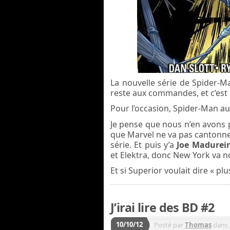
La nouvelle série de Spider-M
reste aux commandes, et c’est
Pour l’occasion, Spider-Man a
Je pense que nous n’en avons 
que Marvel ne va pas cantonn
série. Et puis y’a
Joe Madurei
et Elektra, donc New York va n
Et si Superior voulait dire « pl
J’irai lire des BD #2
10/10/12
Posté par
Thomas
dans