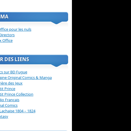
ÉMA
ffice pour les nuls
Directors
x Office
R DES LIENS
cs sur BD Fugue
aine Original Comics & Manga
vière des Jeux
tit Prince
tit Prince Collection
Bio Français
nal Comics
Lachaise 1804 – 1824
ntasy