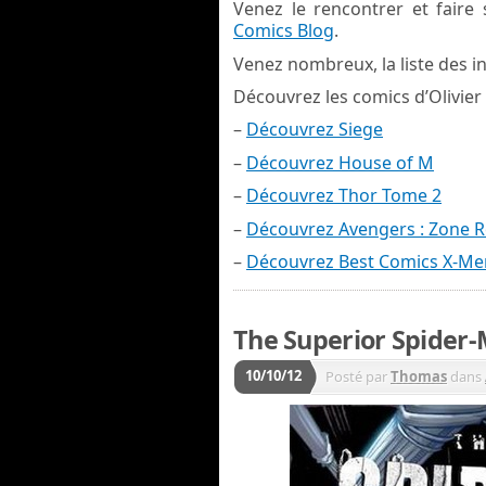
Venez le rencontrer et faire
Comics Blog
.
Venez nombreux, la liste des in
Découvrez les comics d’Olivier 
–
Découvrez Siege
–
Découvrez House of M
–
Découvrez Thor Tome 2
–
Découvrez Avengers : Zone 
–
Découvrez Best Comics X-Me
The Superior Spider
10/10/12
Posté par
Thomas
dans