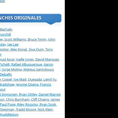
eat
NCHES ORIGINALES
 Bachalo
hurchill
ee, Scott Williams, Bruce Timm, John
day, Jae Lee
enitez, Alex Konat, Siya Oum, Tony
r
d Asrar, Joelle Jones, David Marquez,
Pichelli, Rafael Albuquerque, Aaron
, Jorge Molina, Mateus Santolouco
Debalfo
er Coipel, Joe Mad, Quesada, Leinil Yu,
Bradshaw, Jerome Opena, Francis
pul
t Immonen, Ryan Ottley, Daniel Warren
on, Chris Burnham, Cliff Chiang, James
 Paul Pope, Riley Rossmo, Ryan Sook,
Stegman, Tradd Moore, Nick Klein,
 Huddleston