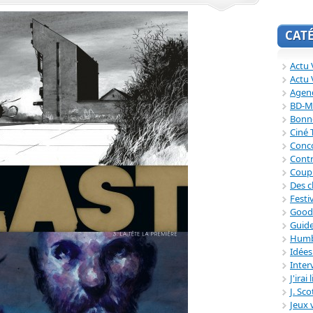
CAT
Actu V
Actu 
Agend
BD-M
Bonne
Ciné
Conc
Contr
Coup
Des c
Festi
Good
Guide
Humb
Idée
Inter
J'irai
J. Sc
Jeux 