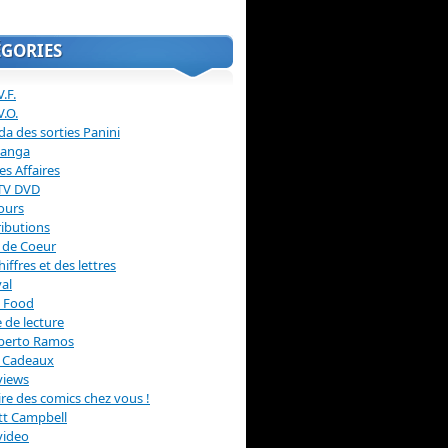
ÉGORIES
.F.
V.O.
a des sorties Panini
anga
s Affaires
 TV DVD
ours
ibutions
 de Coeur
hiffres et des lettres
val
 Food
 de lecture
erto Ramos
s Cadeaux
views
 lire des comics chez vous !
ott Campbell
video