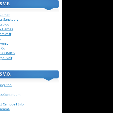
 V.F.
 Comics
cs Sanctuary
csblog
x Heroes
omics.fr
U
verse
& Co
O COMICS
rpouvoir
 V.O.
ing Cool
cs Continuum
ott Campbell Info
arama