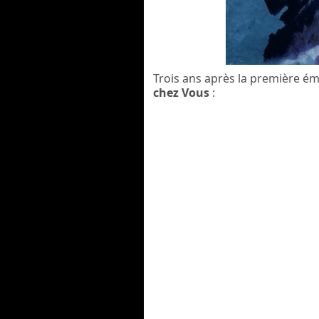
Trois ans après la première ém
chez Vous
: