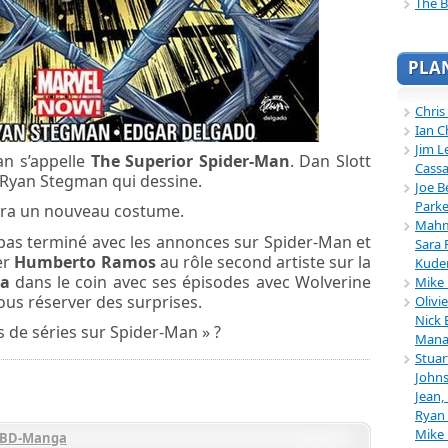
The B
PLA
Chris
Ian C
Jim L
an s’appelle
The Superior Spider-Man
. Dan Slott
Cassa
 Ryan Stegman qui dessine.
Joe B
Parke
ura un nouveau costume.
Mahmu
pas terminé avec les annonces sur Spider-Man et
Sara 
er
Humberto Ramos
au rôle second artiste sur la
Kuder
ra
dans le coin avec ses épisodes avec Wolverine
Mike 
ous réserver des surprises.
Olivi
Nick 
us de séries sur Spider-Man » ?
Mana
Stuar
Johns
Jean,
Ryan 
Mike
BD-Manga