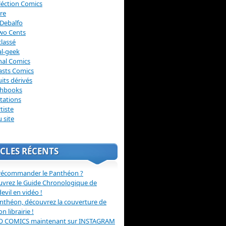
léction Comics
re
Debalfo
wo Cents
lassé
l-geek
nal Comics
asts Comics
its dérivés
chbooks
itations
tiste
u site
CLES RÉCENTS
récommander le Panthéon ?
vrez le Guide Chronologique de
evil en vidéo !
nthéon, découvrez la couverture de
ion librairie !
O COMICS maintenant sur INSTAGRAM