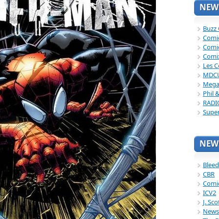
NEWS
Buzz
Comi
Comi
Comi
Les C
MDC
Mega
Phil 
RADI
Supe
NEWS
Bleed
CBR
Comi
ICV2
J. Sc
News