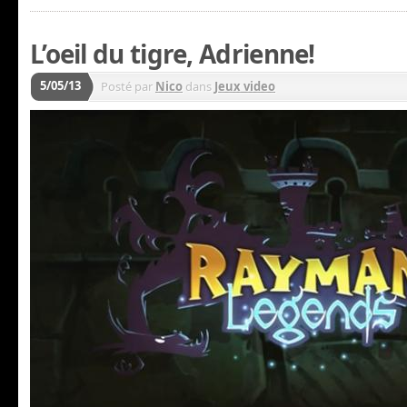
L’oeil du tigre, Adrienne!
5/05/13
Posté par
Nico
dans
Jeux video