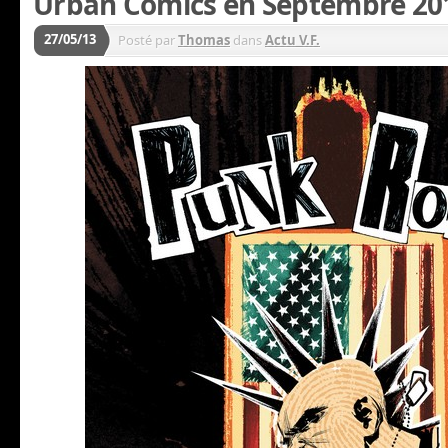
Urban Comics en Septembre 20
27/05/13
Posté par
Thomas
dans
Actu V.F.