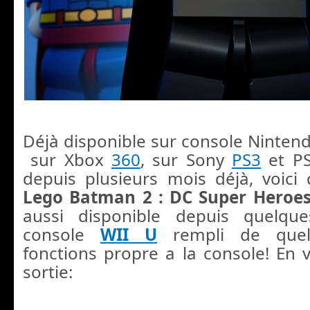
Déjà disponible sur console Ninten
sur Xbox
360
, sur Sony
PS3
et P
depuis plusieurs mois déjà, voici
Lego Batman 2 : DC Super Heroe
aussi disponible depuis quelqu
console
WII U
rempli de quelq
fonctions propre a la console! En vo
sortie: