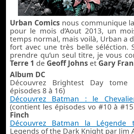
Urban Comics
nous communique la l
pour le mois d’Aout 2013, un moi
temps normal, mais voilà, Urban a d
fort avec une très belle séléction.
prendre qu’un seul titre, je vous co
Terre 1
de
Geoff Johns
et
Gary Fran
Album DC
Découvrez Brightest Day tome 2
épisodes 8 à 16)
Découvrez Batman : le Chevali
(contient les épisodes vo #10 à #1
Finch
Découvrez Batman la Légende 
Legends of the Dark Knight par Jim A