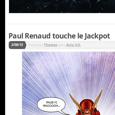
Paul Renaud touche le Jackpot
2/08/13
Posté par
Thomas
dans
Actu V.O.