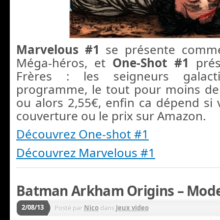
Marvelous #1
se présente comme 
Méga-héros, et
One-Shot #1
prés
Frères : les seigneurs galac
programme, le tout pour moins de 
ou alors 2,55€, enfin ca dépend si 
couverture ou le prix sur Amazon.
Découvrez One-shot #1
Découvrez Marvelous #1
Batman Arkham Origins – Mode
2/08/13
Posté par
Nico
dans
Jeux video