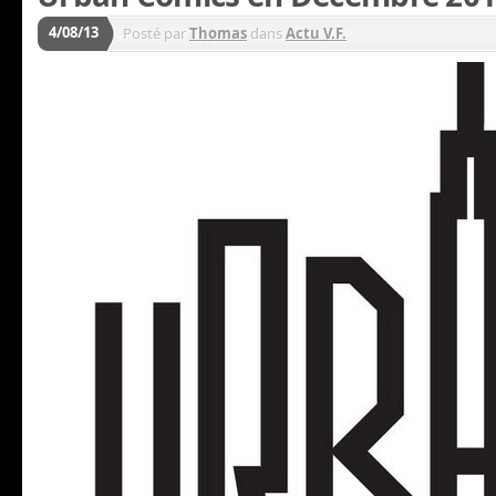
4/08/13
Posté par
Thomas
dans
Actu V.F.