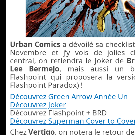
Urban Comics
a dévoilé sa checklis
Novembre et j’y vois de jolies 
central, on retiendra le Joker de
Br
Lee Bermejo
, mais aussi un b
Flashpoint qui proposera la vers
Flashpoint Paradox) !
Découvrez Green Arrow Année Un
Découvrez Joker
Découvrez Flashpoint + BRD
Découvrez Superman Cover to Cove
Chez
Vertigo
, on notera le retour d