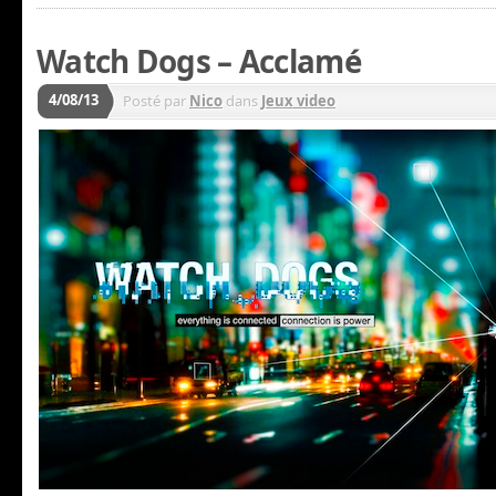
Watch Dogs – Acclamé
4/08/13
Posté par
Nico
dans
Jeux video