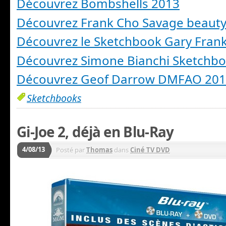
Découvrez Bombshells 2013
Découvrez Frank Cho Savage beauty
Découvrez le Sketchbook Gary Fran
Découvrez Simone Bianchi Sketchb
Découvrez Geof Darrow DMFAO 20
Sketchbooks
Gi-Joe 2, déjà en Blu-Ray
4/08/13
Posté par
Thomas
dans
Ciné TV DVD