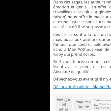
Dans ces sagas, les auteurs rev
émotion et génie : en effet,
travaillées et les plus original
raison) nous offre le meilleur
et d’une justesse sans autre par
ces récits où il se surpasse à
Ces séries sont à la fois un 
mais aussi aux auteurs qui on
l’amour que Loeb et Sale avai
écho à Man Without Fear de Mi
Kirby qui prend corps.
Bref vous l’aurez compris, ces 
lisent avec le coeur, et c’es
Absolute de qualité.
Dépechez-vous avant qu’il n’y en
Découvrir Absolute : Marvel He
Partager
Cette entrée 
Imprimer
cet
V.F.
. Vous pouv
l'article
pings sont fer
article