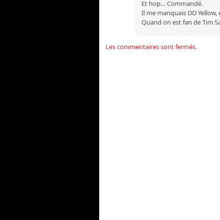
Et hop… Commandé.
Il me manquais DD Yellow, 
Quand on est fan de Tim Sale
Les commentaires sont fermés.