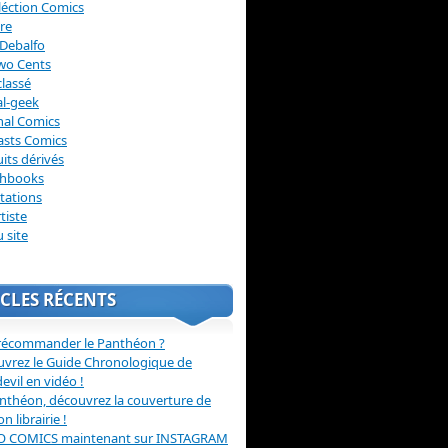
léction Comics
re
Debalfo
wo Cents
lassé
l-geek
nal Comics
asts Comics
its dérivés
chbooks
itations
tiste
u site
CLES RÉCENTS
récommander le Panthéon ?
vrez le Guide Chronologique de
evil en vidéo !
nthéon, découvrez la couverture de
ion librairie !
O COMICS maintenant sur INSTAGRAM