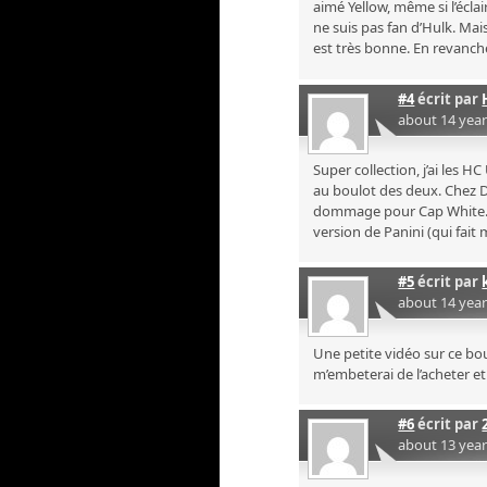
aimé Yellow, même si l’éclai
ne suis pas fan d’Hulk. Mais
est très bonne. En revanch
#4
écrit par
about 14 yea
Super collection, j’ai les 
au boulot des deux. Chez D
dommage pour Cap White… Un
version de Panini (qui fait 
#5
écrit par
about 14 yea
Une petite vidéo sur ce bo
m’embeterai de l’acheter et
#6
écrit par
about 13 yea