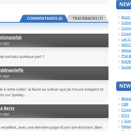
NEWS
Buzz
COMMENTAIRES (6)
TRACKBACKS (1)
Comi
Comi
Comi
ultimatefab
Les C
rs ago
MDC
Mega
Phil 
des extraits quelque part ?
RADI
Supe
eddyvanleffe
rs ago
NEWS
e à cette collec’, la faute au scénar que j’ai trouvé indigent et
nts sur Spidey…
Bleed
CBR
Le Berty
Comi
rs ago
ICV2
J. Sc
News
e excellent, avec une dernière page d’une rare émotion. Bien