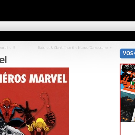
»
urd’hui !!
Ratchet & Clank: Into the Nexus (Gamescom)
VOS
el