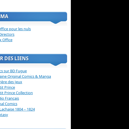
ÉMA
ffice pour les nuls
Directors
x Office
R DES LIENS
cs sur BD Fugue
aine Original Comics & Manga
vière des Jeux
tit Prince
tit Prince Collection
Bio Français
nal Comics
Lachaise 1804 – 1824
ntasy