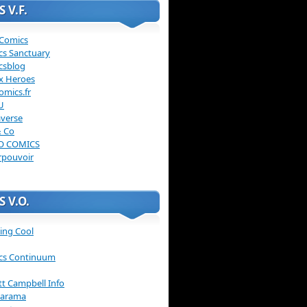
 V.F.
 Comics
cs Sanctuary
csblog
x Heroes
omics.fr
U
verse
& Co
O COMICS
rpouvoir
 V.O.
ing Cool
cs Continuum
ott Campbell Info
arama