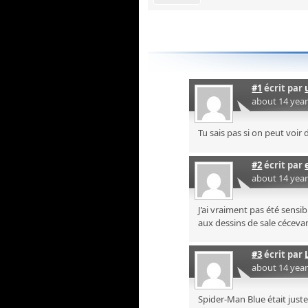
#1
écrit par
about 14 yea
Tu sais pas si on peut voir 
#2
écrit par
about 14 yea
J’ai vraiment pas été sensibl
aux dessins de sale céceva
#3
écrit par
about 14 yea
Spider-Man Blue était just