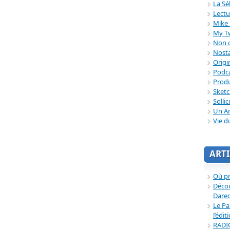
La Sé
Lectu
Mike 
My T
Non c
Nosta
Origi
Podc
Produ
Sket
Sollic
Un Ar
Vie d
ARTI
Où p
Décou
Dared
Le Pa
l’édit
RADI