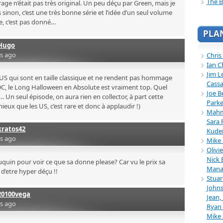
The B
rage n’était pas très original. Un peu déçu par Green, mais je
 sinon, c’est une très bonne série et l’idée d’un seul volume
e, c’est pas donné…
PLA
Hugo
rs ago
Chris
Ian C
Jim L
HC US qui sont en taille classique et ne rendent pas hommage
Cassa
C, le Long Halloween en Absolute est vraiment top. Quel
Joe B
 seul épisode, on aura rien en collector, à part cette
Parke
mieux que les US, c’est rare et donc à applaudir !)
Mahmu
Sara 
kratos42
Kuder
rs ago
Mike 
Olivi
Nick 
uquin pour voir ce que sa donne please? Car vu le prix sa
Mana
 d’etre hyper déçu !!
Stuar
Johns
20100vega
Jean,
rs ago
Ryan 
Mike