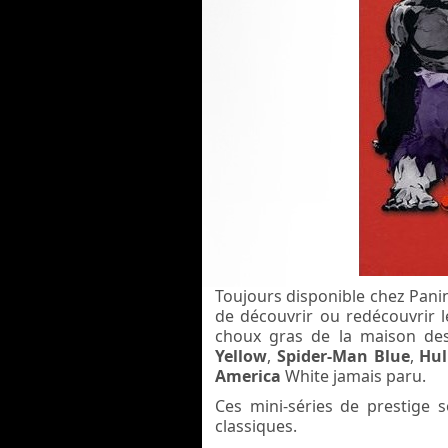
Toujours disponible chez Panin
de découvrir ou redécouvrir le
choux gras de la maison de
Yellow
,
Spider-Man Blue
,
Hu
America
White jamais paru.
Ces mini-séries de prestige 
classiques.