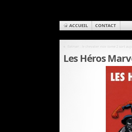
ACCUEIL
CONTACT
«
Batman : le chevalier noir tome 2 sort aujo
Les Héros Marv