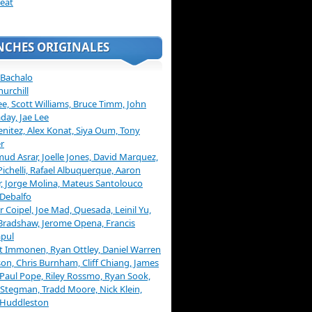
eat
NCHES ORIGINALES
 Bachalo
hurchill
ee, Scott Williams, Bruce Timm, John
day, Jae Lee
enitez, Alex Konat, Siya Oum, Tony
r
d Asrar, Joelle Jones, David Marquez,
Pichelli, Rafael Albuquerque, Aaron
, Jorge Molina, Mateus Santolouco
Debalfo
er Coipel, Joe Mad, Quesada, Leinil Yu,
Bradshaw, Jerome Opena, Francis
pul
t Immonen, Ryan Ottley, Daniel Warren
on, Chris Burnham, Cliff Chiang, James
 Paul Pope, Riley Rossmo, Ryan Sook,
Stegman, Tradd Moore, Nick Klein,
 Huddleston