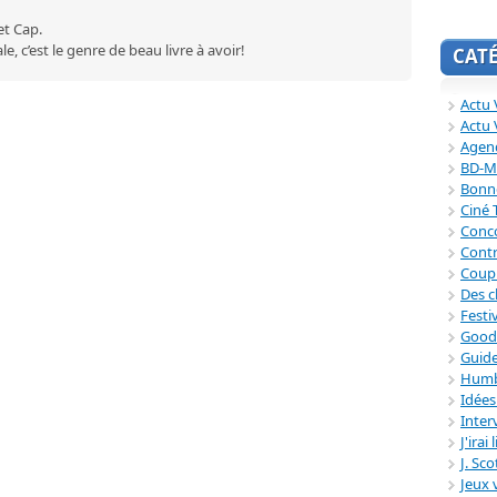
et Cap.
, c’est le genre de beau livre à avoir!
CAT
Actu V
Actu 
Agend
BD-M
Bonne
Ciné
Conc
Contr
Coup
Des c
Festi
Good
Guide
Humb
Idée
Inter
J'irai
J. Sc
Jeux 