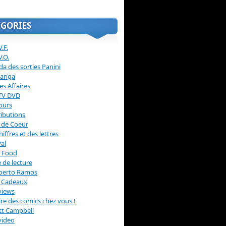
ÉGORIES
.F.
V.O.
a des sorties Panini
anga
s Affaires
 TV DVD
ours
ibutions
 de Coeur
hiffres et des lettres
val
 Food
 de lecture
erto Ramos
s Cadeaux
views
 lire des comics chez vous !
ott Campbell
video