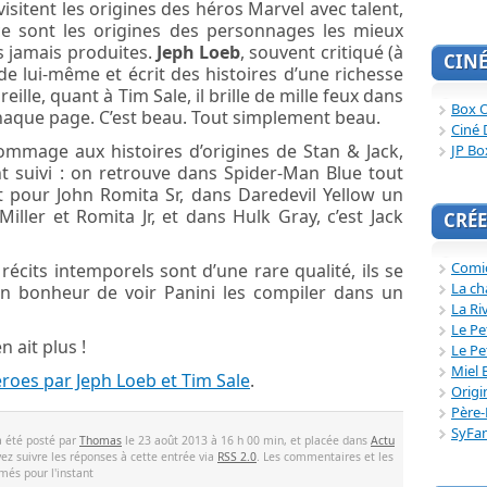
isitent les origines des héros Marvel avec talent,
 ce sont les origines des personnages les mieux
es jamais produites.
Jeph Loeb
, souvent critiqué (à
CIN
 de lui-même et écrit des histoires d’une richesse
eille, quant à Tim Sale, il brille de mille feux dans
Box O
 chaque page. C’est beau. Tout simplement beau.
Ciné 
hommage aux histoires d’origines de Stan & Jack,
JP Bo
t suivi : on retrouve dans Spider-Man Blue tout
t pour John Romita Sr, dans Daredevil Yellow un
ller et Romita Jr, et dans Hulk Gray, c’est Jack
CRÉE
Comi
récits intemporels sont d’une rare qualité, ils se
La ch
t un bonheur de voir Panini les compiler dans un
La Ri
Le Pe
 ait plus !
Le Pe
Miel 
roes par Jeph Loeb et Tim Sale
.
Origi
Père-
SyFa
a été posté par
Thomas
le 23 août 2013 à 16 h 00 min, et placée dans
Actu
ez suivre les réponses à cette entrée via
RSS 2.0
. Les commentaires et les
més pour l'instant