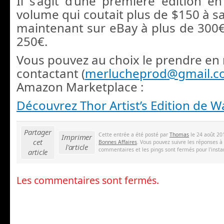
Il s’agit d’une première édition en
volume qui coutait plus de $150 à sa
maintenant sur eBay à plus de 300€.
250€.
Vous pouvez au choix le prendre en
contactant (
merlucheprod@gmail.
Amazon Marketplace :
Découvrez Thor Artist’s Edition de 
Partager
Cette entrée a été posté par
Thomas
le 24 août 20
Imprimer
cet
Bonnes Affaires
. Vous pouvez suivre les réponses à
l'article
commentaires et les pings sont fermés pour l'insta
article
Les commentaires sont fermés.