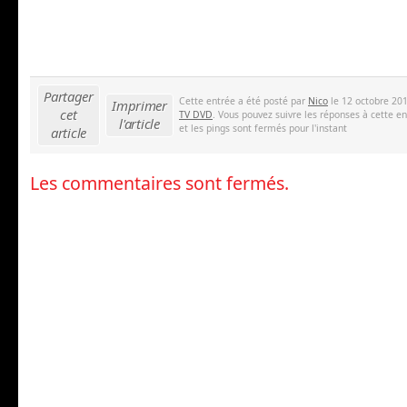
Partager
Cette entrée a été posté par
Nico
le 12 octobre 201
Imprimer
cet
TV DVD
. Vous pouvez suivre les réponses à cette e
l'article
et les pings sont fermés pour l'instant
article
Les commentaires sont fermés.