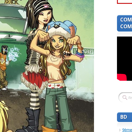
COM
COMI
BD
9ème