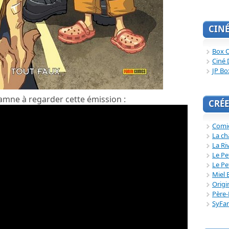
CIN
Box O
Ciné 
JP Bo
mne à regarder cette émission :
CRÉE
Comi
La ch
La Ri
Le Pe
Le Pe
Miel 
Origi
Père-
SyFa