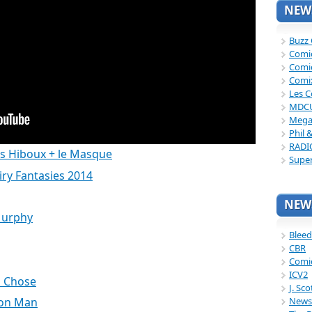
NEWS
Buzz
Comi
Comi
Comi
Les C
MDC
Mega
Phil 
RADI
es Hiboux + le Masque
Supe
iry Fantasies 2014
NEWS
Murphy
Bleed
CBR
Comi
ICV2
a Chose
J. Sc
News
ron Man