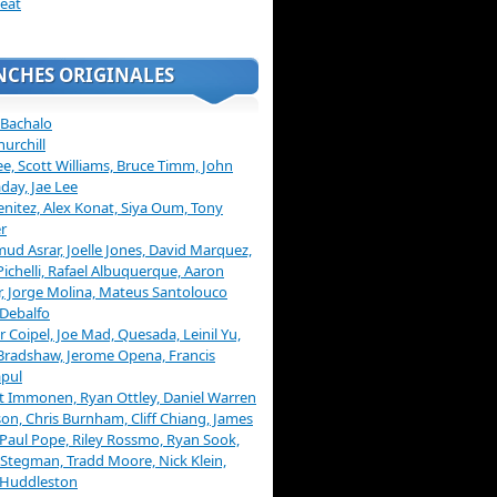
eat
NCHES ORIGINALES
 Bachalo
hurchill
ee, Scott Williams, Bruce Timm, John
day, Jae Lee
enitez, Alex Konat, Siya Oum, Tony
r
d Asrar, Joelle Jones, David Marquez,
Pichelli, Rafael Albuquerque, Aaron
, Jorge Molina, Mateus Santolouco
Debalfo
er Coipel, Joe Mad, Quesada, Leinil Yu,
Bradshaw, Jerome Opena, Francis
pul
t Immonen, Ryan Ottley, Daniel Warren
on, Chris Burnham, Cliff Chiang, James
 Paul Pope, Riley Rossmo, Ryan Sook,
Stegman, Tradd Moore, Nick Klein,
 Huddleston