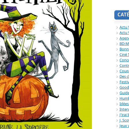
CAT
Actu V
Actu 
Agend
BD-M
Bonne
Ciné
Conc
Contr
Coup
Des c
Festi
Good
Guide
Humb
Idée
Inter
J'irai
J. Sc
Jeux 