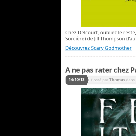
Chez Delcourt, oubliez le reste
Sorcière) de Jill Thompson (l’a
Découvrez Scary Godmother
A ne pas rater chez 
14/10/13
Posté par
Thomas
dans