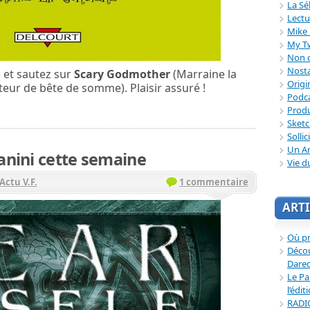
La Sé
Lectu
Mike 
My T
Non c
Nosta
, et sautez sur
Scary Godmother
(Marraine la
Origi
uteur de bête de somme). Plaisir assuré !
Podc
Produ
Sket
Sollic
Un Ar
Panini cette semaine
Vie d
Actu V.F.
1 commentaire
ARTI
Où p
Décou
Dared
Le Pa
l’édit
RADI