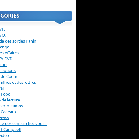
ÉGORIES
.F.
V.O.
a des sorties Panini
anga
s Affaires
 TV DVD
ours
ibutions
 de Coeur
hiffres et des lettres
val
 Food
 de lecture
erto Ramos
s Cadeaux
views
 lire des comics chez vous !
ott Campbell
video