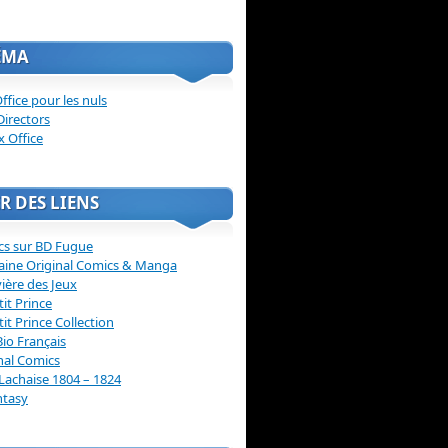
ÉMA
ffice pour les nuls
Directors
x Office
R DES LIENS
cs sur BD Fugue
aine Original Comics & Manga
vière des Jeux
tit Prince
tit Prince Collection
Bio Français
nal Comics
Lachaise 1804 – 1824
ntasy