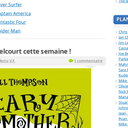
The B
lver Surfer
aptain America
PLA
antastic Four
Spider-Man
Chris
Ian C
Jim L
Cassa
elcourt cette semaine !
Joe B
Parke
Actu V.F.
1 commentaire
Mahmu
Sara 
Kuder
Mike 
Olivi
Nick 
Mana
Stuar
Johns
Jean,
Ryan 
Mike