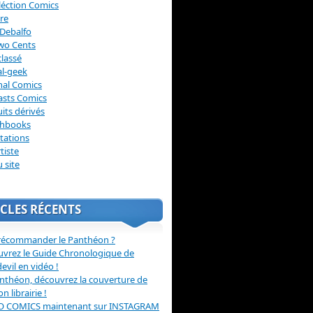
léction Comics
re
Debalfo
wo Cents
lassé
l-geek
nal Comics
asts Comics
its dérivés
chbooks
itations
tiste
u site
CLES RÉCENTS
récommander le Panthéon ?
vrez le Guide Chronologique de
evil en vidéo !
nthéon, découvrez la couverture de
ion librairie !
O COMICS maintenant sur INSTAGRAM