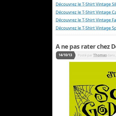
Découvrez le T-Shirt Vintage Si
Découvrez le T-Shirt Vintage C
Découvrez le T-Shirt Vintage F
Découvrez le T-Shirt Vintage 
A ne pas rater chez D
14/10/13
Posté par
Thomas
dans