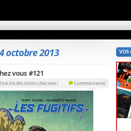
4 octobre 2013
VOS
 chez vous #121
J'irai lire des comics chez vous !
2 commentaires