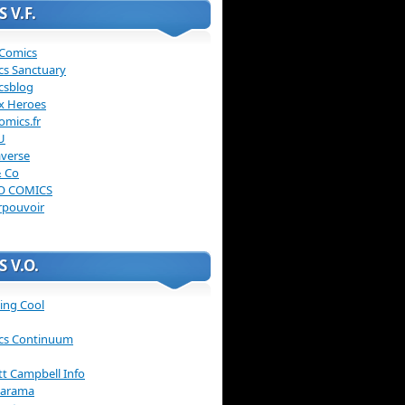
 V.F.
 Comics
cs Sanctuary
csblog
x Heroes
omics.fr
U
verse
& Co
O COMICS
rpouvoir
 V.O.
ing Cool
cs Continuum
ott Campbell Info
arama