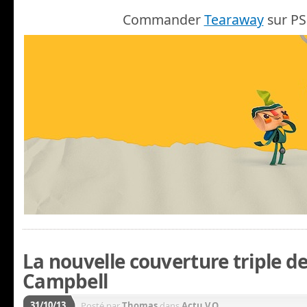
Commander
Tearaway
sur PS 
La nouvelle couverture triple de 
Campbell
31/10/13
Posté par
Thomas
dans
Actu V.O.