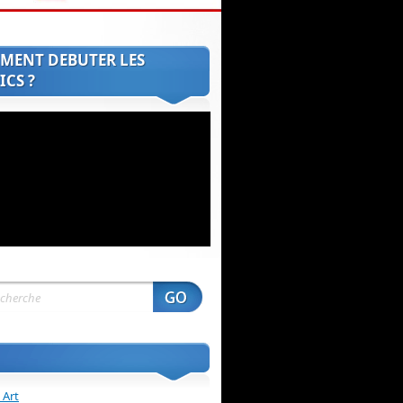
MENT DEBUTER LES
CS ?
 Art