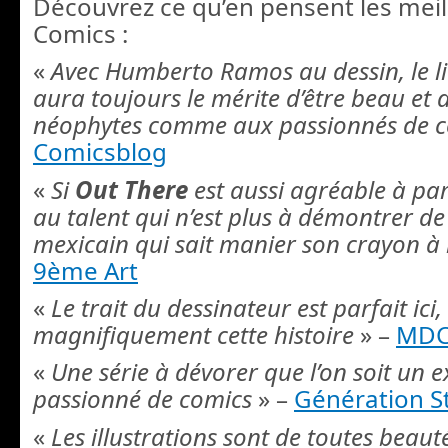
Découvrez ce qu’en pensent les meil
Comics :
«
Avec Humberto Ramos au dessin, le li
aura toujours le mérite d’être beau et 
néophytes comme aux passionnés de 
Comicsblog
«
Si
Out There
est aussi agréable à parc
au talent qui n’est plus à démontrer d
mexicain qui sait manier son crayon à 
9ème Art
«
Le trait du dessinateur est parfait ici, 
magnifiquement cette histoire
» –
MD
«
Une série à dévorer que l’on soit un 
passionné de comics
» –
Génération S
«
Les illustrations sont de toutes beauté