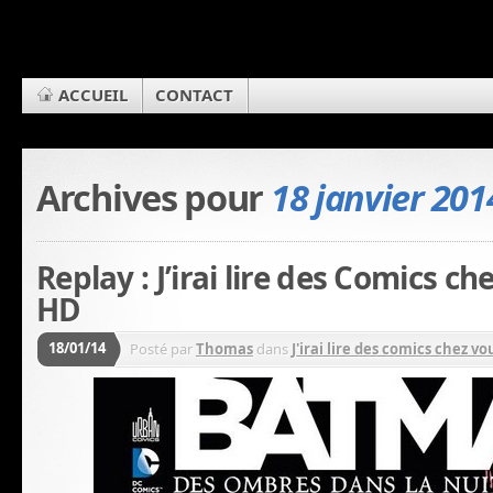
ACCUEIL
CONTACT
Archives pour
18 janvier 201
Replay : J’irai lire des Comics c
HD
18/01/14
Posté par
Thomas
dans
J'irai lire des comics chez vou