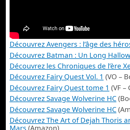
Découvrez Avengers : l’âge des héro
Découvrez Batman : Un Long Hallo
Découvrez les Chroniques de l’ère 
Découvrez Fairy Quest Vol. 1
(VO – B
Découvrez Fairy Quest tome 1
(VF – 
Découvrez Savage Wolverine HC
(Bo
Découvrez Savage Wolverine HC
(Am
Découvrez The Art of Dejah Thoris a
Mars
(Amazon)