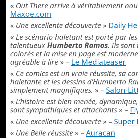
«
Out There arrive à véritablement no
Maxoe.com
«
Une excellente découverte
»
Daily He
«
Le scénario haletant est porté par les
talentueux
Humberto Ramos
. Ils son
colorés et la mise en page est moderne, 
agréable à lire
» –
Le Mediateaser
«
Ce comics est un vraie réussite, sa co
haletante et les dessins d’Humberto R
simplement magnifiques.
» –
Salon-Li
«
L’histoire est bien menée, dynamique
sont sympathiques et attachants
» –
Fl
«
Une excellente découverte
» –
Super 
«
Une Belle réussite
» –
Auracan