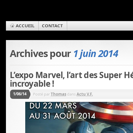
ACCUEIL
CONTACT
Archives pour
1 juin 2014
L’expo Marvel, l’art des Super H
incroyable !
1/06/14
Posté par
Thomas
dans
Actu V.F.