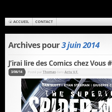
ACCUEIL
CONTACT
Archives pour
3 juin 2014
J’irai lire des Comics chez Vous
3/06/14
Posté par
Thomas
dans
Actu V.F.