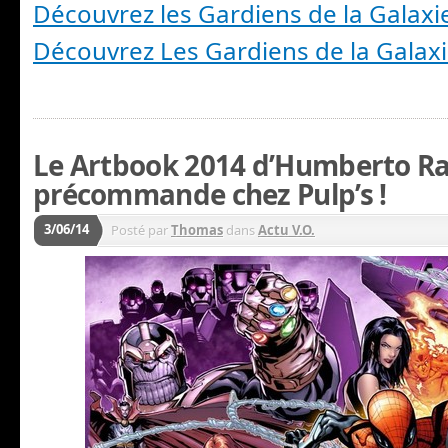
Découvrez les Gardiens de la Galaxi
Découvrez Les Gardiens de la Gala
Le Artbook 2014 d’Humberto R
précommande chez Pulp’s !
3/06/14
Posté par
Thomas
dans
Actu V.O.