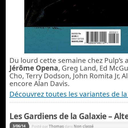
Du lourd cette semaine chez Pulp’s 
Jérôme Opena
, Greg Land, Ed McGu
Cho, Terry Dodson, John Romita Jr, 
encore Alan Davis.
Découvrez toutes les variantes de l
Les Gardiens de la Galaxie – Alte
3/06/14
Posté par
Thomas
dans
Non classé