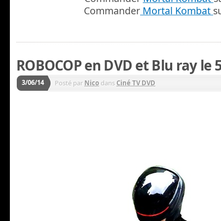
Commander
Mortal Kombat
s
ROBOCOP en DVD et Blu ray le 5 
3/06/14
Posté par
Nico
dans
Ciné TV DVD