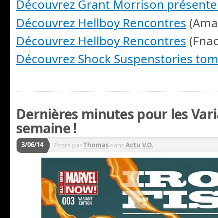
Découvrez Grant Morrison présent
Découvrez Hellboy Rencontres
(Ama
Découvrez Hellboy Rencontres
(Fnac
Découvrez Shock Suspenstories tom
Dernières minutes pour les Vari
semaine !
3/06/14
Posté par
Thomas
dans
Actu V.O.