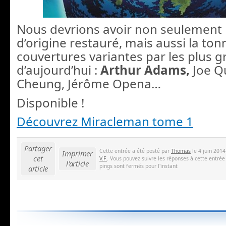
Nous devrions avoir non seulement 
d’origine restauré, mais aussi la ton
couvertures variantes par les plus 
d’aujourd’hui :
Arthur Adams,
Joe Q
Cheung, Jérôme Opena…
Disponible !
Découvrez Miracleman tome 1
Partager
Cette entrée a été posté par
Thomas
le 4 juin 2014
Imprimer
cet
V.F.
. Vous pouvez suivre les réponses à cette entrée
l'article
pings sont fermés pour l'instant
article