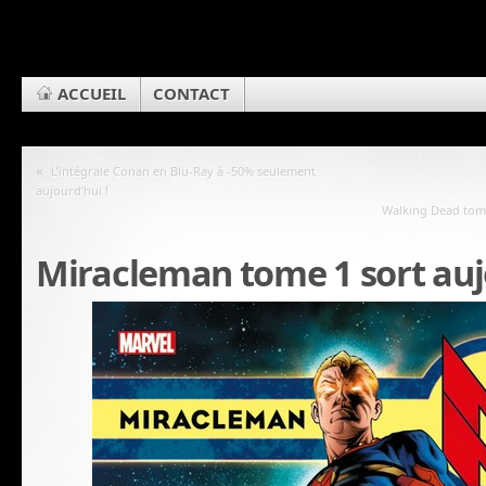
ACCUEIL
CONTACT
«
L’intégrale Conan en Blu-Ray à -50% seulement
aujourd’hui !
Walking Dead tome
Miracleman tome 1 sort aujo