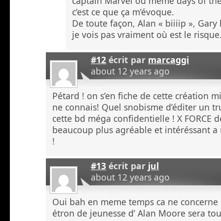
captain Marvel ou même days of the 
c’est ce que ça m’évoque.
De toute façon, Alan « biiiip », Gary
je vois pas vraiment où est le risque
#12
écrit par
marcaggi
about 12 years ago
Pétard ! on s’en fiche de cette création
ne connais! Quel snobisme d’éditer un t
cette bd méga confidentielle ! X FORCE d
beaucoup plus agréable et intéréssant a 
!
#13
écrit par
jul
about 12 years ago
Oui bah en meme temps ca ne concerne q
étron de jeunesse d’ Alan Moore sera touj