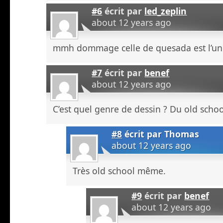
#6
écrit par
led_zeplin
about 12 years ago
mmh dommage celle de quesada est l’une
#7
écrit par
benef
about 12 years ago
C’est quel genre de dessin ? Du old schoo
#8
écrit par
Thomas
about 12 years ago
Très old school même.
#9
écrit par
benef
about 12 years ago