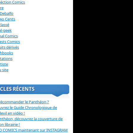
léction Comics
re
Debalfo
wo Cents
lassé
l-geek
nal Comics
asts Comics
its dérivés
chbooks
itations
tiste
u site
CLES RÉCENTS
récommander le Panthéon ?
vrez le Guide Chronologique de
evil en vidéo !
nthéon, découvrez la couverture de
ion librairie !
O COMICS maintenant sur INSTAGRAM