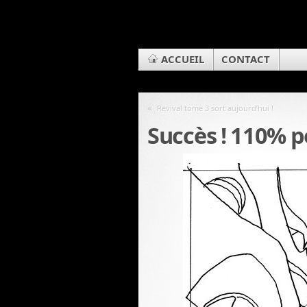
ACCUEIL
CONTACT
«
Revival tome 3 sort aujourd’hui !
Succès ! 110% 