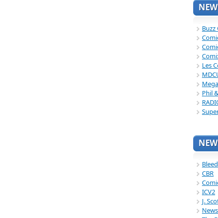
NEWS
Buzz
Comi
Comi
Comi
Les C
MDC
Mega
Phil 
RADI
Supe
NEWS
Bleed
CBR
Comi
ICV2
J. Sc
News