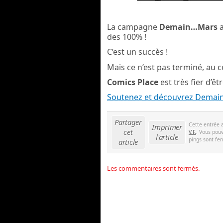
La campagne
Demain…Mars
a
des 100% !
C’est un succès !
Mais ce n’est pas terminé, au co
Comics Place
est très fier d’ê
Soutenez et découvrez Demai
Partager
Cette entrée 
Imprimer
cet
V.F.
. Vous pouv
l'article
pings sont fer
article
Les commentaires sont fermés.