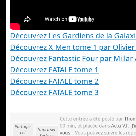
Découvrez Les Gardiens de la Galax
Découvrez X-Men tome 1 par Olivier
Découvrez Fantastic Four par Millar 
Découvrez FATALE tome 1
Découvrez FATALE tome 2
Découvrez FATALE tome 3
Cette entrée a été posté par
Thom
00 min, et placée dans
Actu V.F.
,
J'
Partager
Imprimer
cet
vous !
. Vous pouvez suivre les rép
l'article