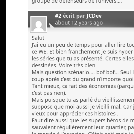
groupe de défenseurs de l’univers….
#2
écrit par
JCDev
about 12 years ago
Salut
J’ai eu un peu de temps pour aller lire to
ce WE. Et bien franchement je suis hyper 
les séries que tu as présenté. Certes elle
dessinées. Voire très bien.
Mais question scénario…. bof bof… Seul l
coup après c’est du grand n’importe quoi
Tant mieux, ca fait des économies (parq
c’est pas rien).
Mais puisque tu as parlé du vieillissemen
suppose que moi aussi je vieilli mal. Car 
vieux pour apprécier ces histoires .
Faut dire aussi que les supers héros de
sauvaient régulièrement leur quartier, pa
le monde à l’occasion. C’était naïf mais je