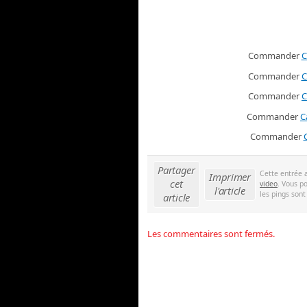
Commander
C
Commander
C
Commander
C
Commander
C
Commander
Partager
Cette entrée 
Imprimer
cet
video
. Vous p
l'article
les pings sont
article
Les commentaires sont fermés.