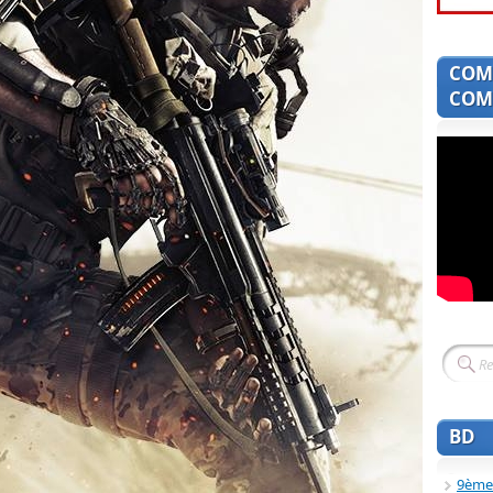
COM
COMI
BD
9ème