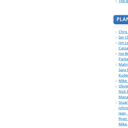
The B
PLA
Chris
Ian C
Jim L
Cassa
Joe B
Parke
Mahmu
Sara 
Kuder
Mike 
Olivi
Nick 
Mana
Stuar
Johns
Jean,
Ryan 
Mike