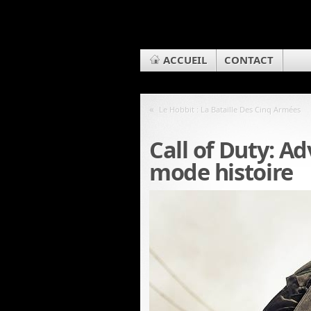
ACCUEIL
CONTACT
«
Le Hobbit : La Bataille Des Cinq Armées
Call of Duty: A
mode histoire