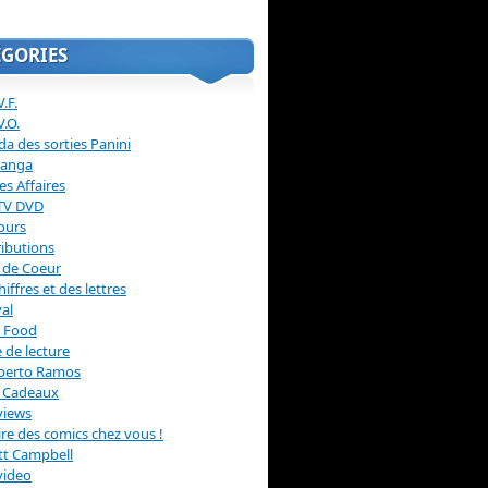
ÉGORIES
.F.
V.O.
a des sorties Panini
anga
s Affaires
 TV DVD
ours
ibutions
 de Coeur
hiffres et des lettres
val
 Food
 de lecture
erto Ramos
s Cadeaux
views
 lire des comics chez vous !
ott Campbell
video