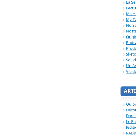
La Sé
Lectu
Mike 
My T
Non c
Nosta
Origi
Podc
Produ
Sket
Sollic
Un Ar
Vie d
ARTI
Où p
Décou
Dared
Le Pa
l’édit
RADI