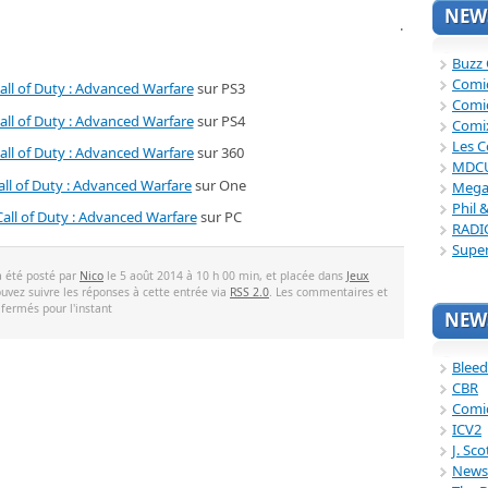
NEWS
.
Buzz
Comi
all of Duty : Advanced Warfare
sur PS3
Comi
all of Duty : Advanced Warfare
sur PS4
Comi
Les C
all of Duty : Advanced Warfare
sur 360
MDC
all of Duty : Advanced Warfare
sur One
Mega
Phil 
Call of Duty : Advanced Warfare
sur PC
RADI
Supe
a été posté par
Nico
le 5 août 2014 à 10 h 00 min, et placée dans
Jeux
ouvez suivre les réponses à cette entrée via
RSS 2.0
. Les commentaires et
 fermés pour l'instant
NEWS
Bleed
CBR
Comi
ICV2
J. Sc
News