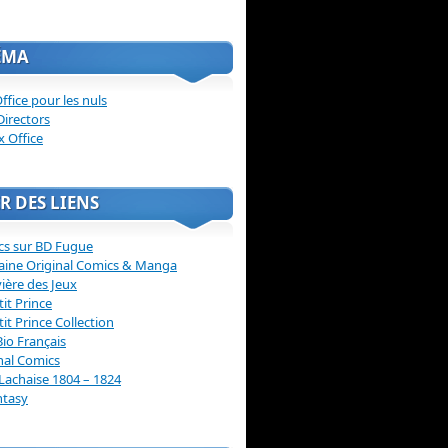
ÉMA
ffice pour les nuls
Directors
x Office
R DES LIENS
cs sur BD Fugue
aine Original Comics & Manga
vière des Jeux
tit Prince
tit Prince Collection
Bio Français
nal Comics
Lachaise 1804 – 1824
ntasy