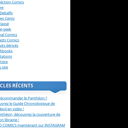
léction Comics
re
Debalfo
wo Cents
lassé
l-geek
nal Comics
asts Comics
its dérivés
chbooks
itations
tiste
u site
CLES RÉCENTS
récommander le Panthéon ?
vrez le Guide Chronologique de
evil en vidéo !
nthéon, découvrez la couverture de
ion librairie !
O COMICS maintenant sur INSTAGRAM