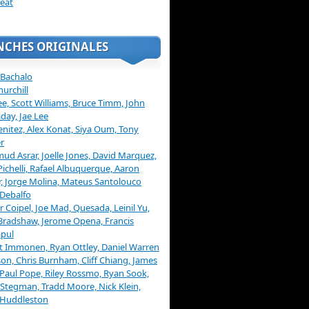
eat
NCHES ORIGINALES
 Bachalo
hurchill
ee, Scott Williams, Bruce Timm, John
day, Jae Lee
enitez, Alex Konat, Siya Oum, Tony
r
d Asrar, Joelle Jones, David Marquez,
Pichelli, Rafael Albuquerque, Aaron
, Jorge Molina, Mateus Santolouco
Debalfo
er Coipel, Joe Mad, Quesada, Leinil Yu,
Bradshaw, Jerome Opena, Francis
pul
t Immonen, Ryan Ottley, Daniel Warren
on, Chris Burnham, Cliff Chiang, James
 Paul Pope, Riley Rossmo, Ryan Sook,
Stegman, Tradd Moore, Nick Klein,
 Huddleston