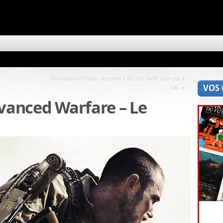
Bon plan d’Urban : le tome 1 de The Sixth Gun est à
VOS
»
10€
dvanced Warfare – Le