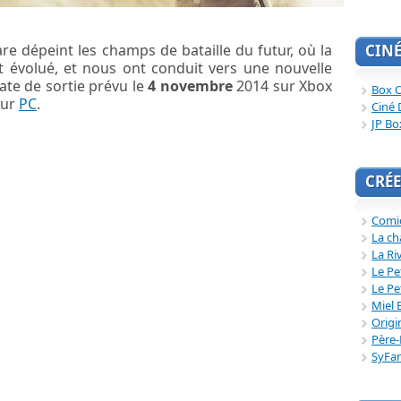
CIN
e dépeint les champs de bataille du futur, où la
nt évolué, et nous ont conduit vers une nouvelle
ate de sortie prévu le
4 novembre
2014 sur Xbox
Box O
sur
PC
.
Ciné 
JP Bo
CRÉE
Comi
La ch
La Ri
Le Pe
Le Pe
Miel 
Origi
Père-
SyFa