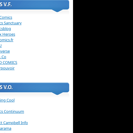
 V.F.
 Comics
cs Sanctuary
csblog
x Heroes
omics.fr
U
verse
& Co
O COMICS
rpouvoir
 V.O.
ing Cool
cs Continuum
ott Campbell Info
arama