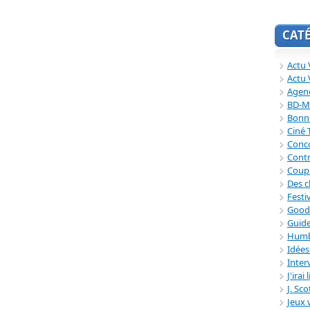
CAT
Actu V
Actu 
Agend
BD-M
Bonne
Ciné
Conc
Contr
Coup
Des c
Festi
Good
Guide
Humb
Idée
Inter
J'irai
J. Sc
Jeux 