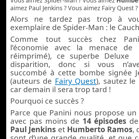
Vous aimez Spider-Man ? Vous aimez
Humbe
aimez Paul Jenkins ? Vous aimez Fairy Quest ?
Alors ne tardez pas trop à vo
exemplaire de Spider-Man : le Cauc
Comme tout succès chez Pani
l’économie avec la menace de 
réimprimé), ce superbe Deluxe 
disparition, donc si vous n’a
succombé à cette bombe signée 
(auteurs de
Fairy Quest
), sautez l
car demain il sera trop tard !
Pourquoi ce succès ?
Parce que Panini nous propose un
avec pas moins de
14 épisodes
de
Paul Jenkins
et
Humberto Ramos
,
sont d’une grande qualité, et que ce