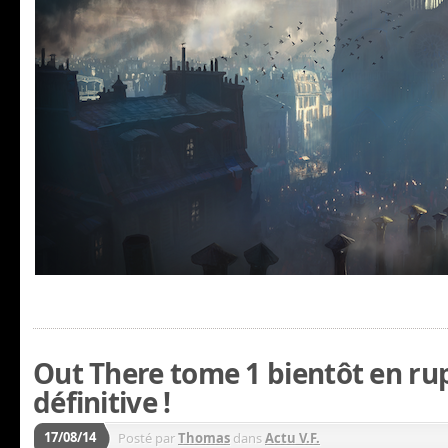
Out There tome 1 bientôt en ru
définitive !
17/08/14
Posté par
Thomas
dans
Actu V.F.