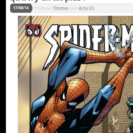
17/08/14
Posté par
Thomas
dans
Actu V.F.