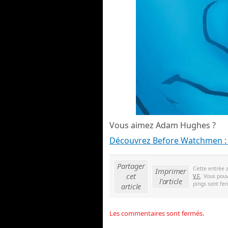
Vous aimez Adam Hughes ?
Découvrez Before Watchmen :
Partager
Cette entrée 
Imprimer
cet
V.F.
. Vous pouv
l'article
pings sont fer
article
Les commentaires sont fermés.