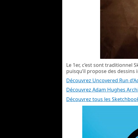
Le 1er, c’est sont traditionnel 
puisqu’il propose des dessins i
Découvrez Uncovered Run d’
Découvrez Adam Hughes Arch
Découvrez tous les Sketchboo