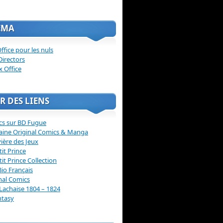
ÉMA
ffice pour les nuls
Directors
x Office
R DES LIENS
cs sur BD Fugue
aine Original Comics & Manga
vière des Jeux
tit Prince
tit Prince Collection
Bio Français
nal Comics
Lachaise 1804 – 1824
ntasy