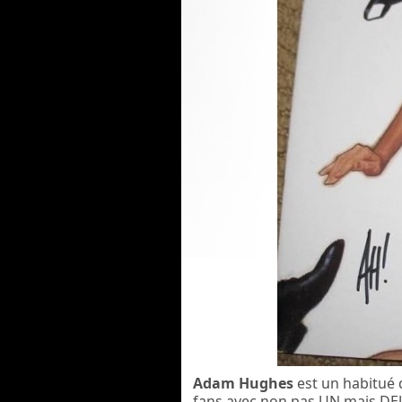
Adam Hughes
est un habitué d
fans avec non pas UN mais DE