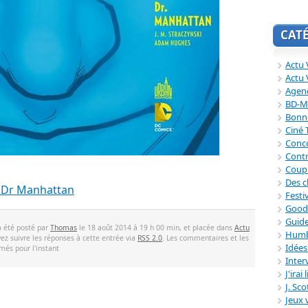
CAT
Actu V
Actu 
Agend
BD-M
Bonne
Ciné
Conc
Contr
Coup
Des c
 Dr Manhattan
Festi
Good
Guide
a été posté par
Thomas
le 18 août 2014 à 19 h 00 min, et placée dans
Actu
Humb
ez suivre les réponses à cette entrée via
RSS 2.0
. Les commentaires et les
Idée
més pour l'instant
Inter
J'irai
J. Sc
Jeux 