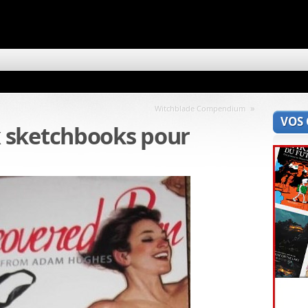
»
Witchblade Compendium
VOS
 sketchbooks pour