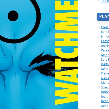
The B
PLA
Chris
Ian C
Jim L
Cassa
Joe B
Parke
Mahmu
Sara 
Kuder
Mike 
Olivi
Nick 
Mana
Stuar
Johns
Jean,
Ryan 
Mike