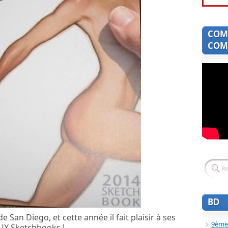
COM
COMI
BD
e San Diego, et cette année il fait plaisir à ses
9ème
UX Sketchbooks !