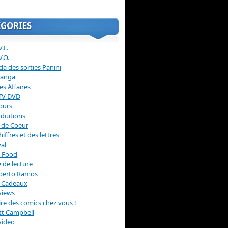
ÉGORIES
.F.
V.O.
a des sorties Panini
anga
s Affaires
 TV DVD
ours
ibutions
 de Coeur
hiffres et des lettres
val
 Food
 de lecture
erto Ramos
s Cadeaux
views
 lire des comics chez vous !
ott Campbell
video