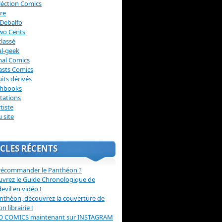
léction Comics
re
Debalfo
wo Cents
lassé
l-geek
nal Comics
asts Comics
its dérivés
chbooks
itations
tiste
u site
CLES RÉCENTS
récommander le Panthéon ?
vrez le Guide Chronologique de
evil en vidéo !
nthéon, découvrez la couverture de
ion librairie !
O COMICS maintenant sur INSTAGRAM