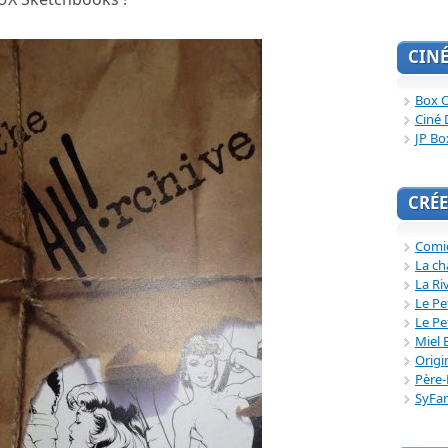
CIN
Box O
Ciné 
JP Bo
CRÉE
Comi
La ch
La Ri
Le Pe
Le Pe
Miel 
Origi
Père-
SyFa