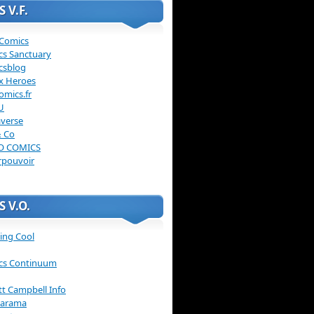
 V.F.
 Comics
cs Sanctuary
csblog
x Heroes
omics.fr
U
verse
& Co
O COMICS
rpouvoir
 V.O.
ing Cool
cs Continuum
ott Campbell Info
arama