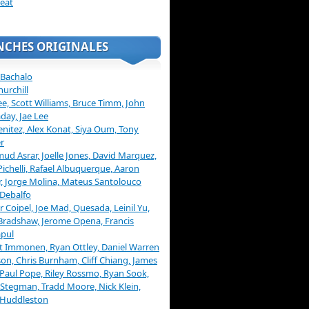
eat
NCHES ORIGINALES
 Bachalo
hurchill
ee, Scott Williams, Bruce Timm, John
day, Jae Lee
enitez, Alex Konat, Siya Oum, Tony
r
d Asrar, Joelle Jones, David Marquez,
Pichelli, Rafael Albuquerque, Aaron
, Jorge Molina, Mateus Santolouco
Debalfo
er Coipel, Joe Mad, Quesada, Leinil Yu,
Bradshaw, Jerome Opena, Francis
pul
t Immonen, Ryan Ottley, Daniel Warren
on, Chris Burnham, Cliff Chiang, James
 Paul Pope, Riley Rossmo, Ryan Sook,
Stegman, Tradd Moore, Nick Klein,
 Huddleston