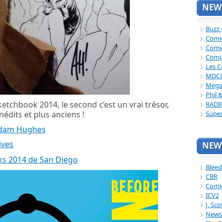
NEWS
Buzz
Comi
Comi
Comi
Les C
MDC
Mega
Phil 
Sketchbook 2014, le second c’est un vrai trésor,
RADI
nédits et plus anciens !
Supe
Adam Hughes
ives
NEWS
ks 2014 de San Diego
Bleed
CBR
Comi
ICV2
J. Sc
News