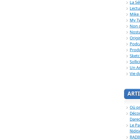
La Sé
Lectu
Mike 
My T
Non c
Nosta
Origi
Podc
Produ
Sket
Sollic
Un Ar
Vie d
ARTI
Où p
Décou
Dared
Le Pa
l’édit
RADI