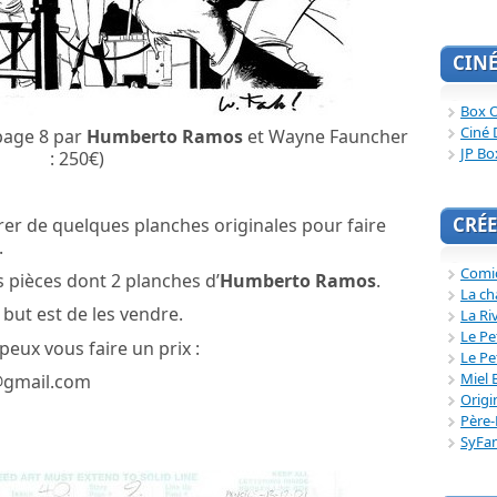
CIN
Box O
Ciné 
page 8 par
Humberto Ramos
et Wayne Fauncher
JP Bo
: 250€)
CRÉE
arer de quelques planches originales pour faire
.
Comi
s pièces dont 2 planches d’
Humberto Ramos
.
La ch
le but est de les vendre.
La Ri
Le Pe
peux vous faire un prix :
Le Pe
Miel 
@gmail.com
Origi
Père-
SyFa