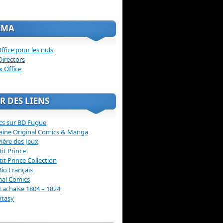
ÉMA
ffice pour les nuls
Directors
x Office
R DES LIENS
cs sur BD Fugue
aine Original Comics & Manga
vière des Jeux
tit Prince
tit Prince Collection
Bio Français
nal Comics
Lachaise 1804 – 1824
ntasy