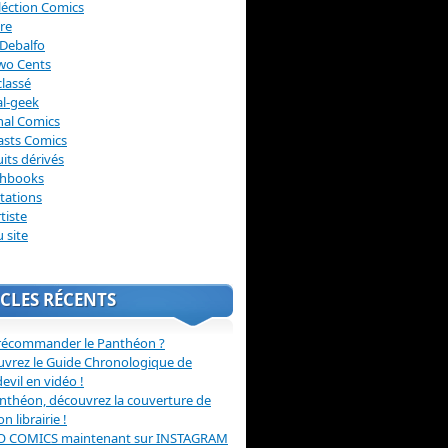
léction Comics
re
Debalfo
wo Cents
lassé
l-geek
nal Comics
asts Comics
its dérivés
chbooks
itations
tiste
u site
CLES RÉCENTS
récommander le Panthéon ?
vrez le Guide Chronologique de
evil en vidéo !
nthéon, découvrez la couverture de
ion librairie !
O COMICS maintenant sur INSTAGRAM