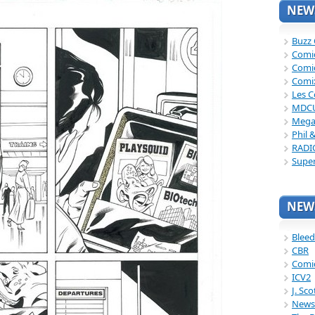
NEWS
Buzz
Comi
Comi
Comi
Les C
MDC
Mega
Phil 
RADI
Supe
NEWS
Bleed
CBR
Comi
ICV2
J. Sc
News