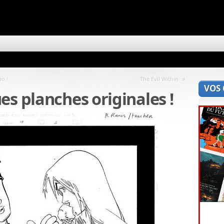
»
po !
The Evil Within
VOS
es planches originales !