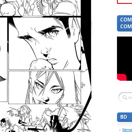
COM
COMI
BD
9ème