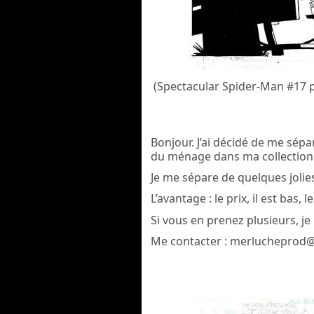
(Spectacular Spider-Man #17 
Bonjour. J’ai décidé de me sép
du ménage dans ma collection
Je me sépare de quelques jolie
L’avantage : le prix, il est bas, 
Si vous en prenez plusieurs, je 
Me contacter : merlucheprod