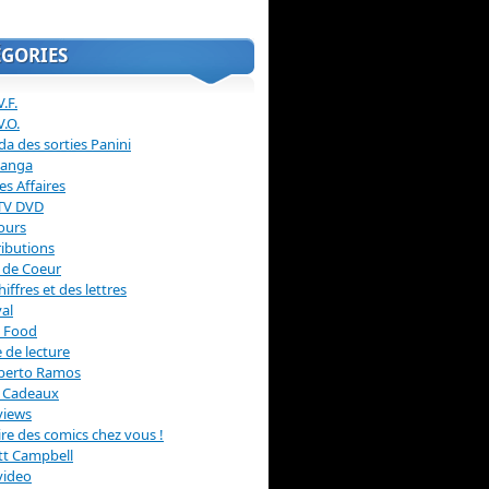
ÉGORIES
.F.
V.O.
a des sorties Panini
anga
s Affaires
 TV DVD
ours
ibutions
 de Coeur
hiffres et des lettres
val
 Food
 de lecture
erto Ramos
s Cadeaux
views
 lire des comics chez vous !
ott Campbell
video