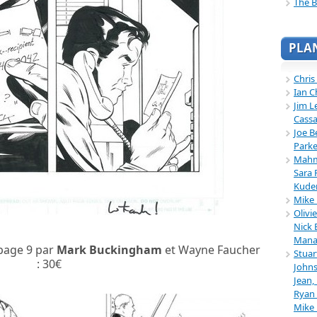
The B
PLA
Chris
Ian C
Jim L
Cassa
Joe B
Parke
Mahmu
Sara 
Kuder
Mike 
Olivi
Nick 
Mana
page 9 par
Mark Buckingham
et Wayne Faucher
Stuar
: 30€
Johns
Jean,
Ryan 
Mike