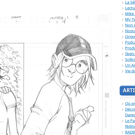
La Sé
Lectu
Mike 
My T
Non c
Nosta
Origi
Podc
Produ
Sket
Sollic
Un Ar
Vie d
ARTI
Où p
Décou
Dared
Le Pa
l’édit
RADI