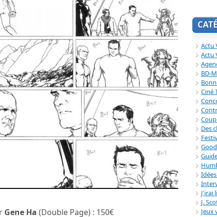
CAT
Actu V
Actu 
Agend
BD-M
Bonne
Ciné
Conc
Contr
Coup
Des c
Festi
Good
Guide
Humb
Idée
Inter
J'irai
J. Sc
Jeux 
ar
Gene Ha
(Double Page) : 150€