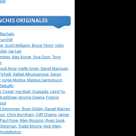
eat
NCHES ORIGINALES
 Bachalo
hurchill
ee, Scott Williams, Bruce Timm, John
day, Jae Lee
enitez, Alex Konat, Siya Oum, Tony
r
d Asrar, Joelle Jones, David Marquez,
Pichelli, Rafael Albuquerque, Aaron
, Jorge Molina, Mateus Santolouco
Debalfo
er Coipel, Joe Mad, Quesada, Leinil Yu,
Bradshaw, Jerome Opena, Francis
pul
t Immonen, Ryan Ottley, Daniel Warren
on, Chris Burnham, Cliff Chiang, James
 Paul Pope, Riley Rossmo, Ryan Sook,
Stegman, Tradd Moore, Nick Klein,
 Huddleston