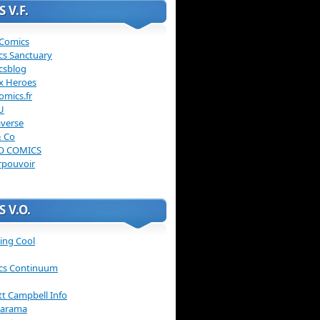
 V.F.
 Comics
cs Sanctuary
csblog
x Heroes
omics.fr
U
verse
& Co
O COMICS
rpouvoir
 V.O.
ing Cool
cs Continuum
ott Campbell Info
arama