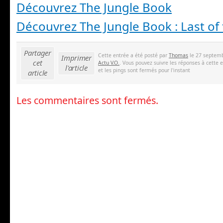
Découvrez The Jungle Book
Découvrez The Jungle Book : Last of
Partager
Cette entrée a été posté par
Thomas
le 27 septemb
Imprimer
cet
Actu V.O.
. Vous pouvez suivre les réponses à cette 
l'article
et les pings sont fermés pour l'instant
article
Les commentaires sont fermés.