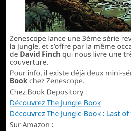
Zenescope lance une 3ème série revis
la Jungle, et s’offre par la même occ
de
David Finch
qui nous livre une trè
couverture.
Pour info, il existe déjà deux mini-s
Book
chez Zenescope.
Chez Book Depository :
Découvrez The Jungle Book
Découvrez The Jungle Book : Last of
Sur Amazon :