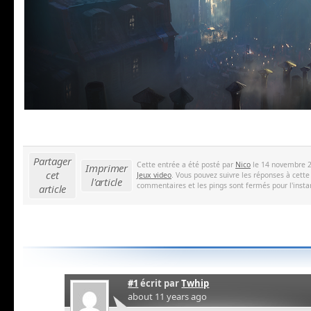
Partager
Cette entrée a été posté par
Nico
le 14 novembre 2
Imprimer
cet
Jeux video
. Vous pouvez suivre les réponses à cette
l'article
commentaires et les pings sont fermés pour l'insta
article
#1
écrit par
Twhip
about 11 years ago