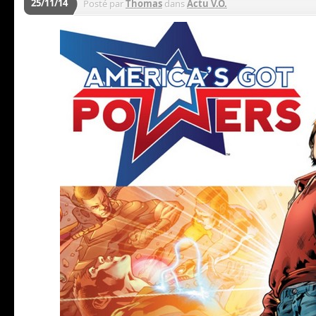
25/11/14
Posté par
Thomas
dans
Actu V.O.