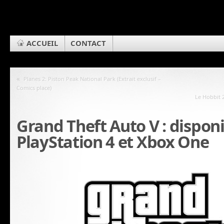
ACCUEIL
CONTACT
«
Planes 2: Piston Peak National Park (Extrait exclusif –
Comics place)
Le Hobbit 
Grand Theft Auto V : disponi
PlayStation 4 et Xbox One