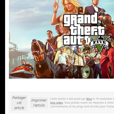
Partager
Cette entrée a été posté par
Nico
le 18 novembre 2
Imprimer
cet
Jeux video
. Vous pouvez suivre les réponses à cette
l'article
commentaires et les pings sont fermés pour l'insta
article