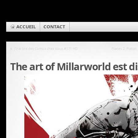
ACCUEIL
CONTACT
«
J’irai lire des Comics chez Vous #171 HD
Planes 2: Piston 
The art of Millarworld est d