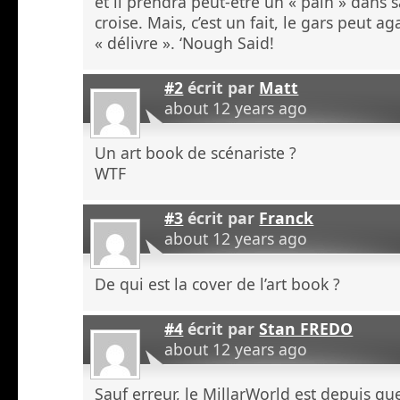
et il prendra peut-être un « pain » dans sa
croise. Mais, c’est un fait, le gars peut ag
« délivre ». ‘Nough Said!
#2
écrit par
Matt
about 12 years ago
Un art book de scénariste ?
WTF
#3
écrit par
Franck
about 12 years ago
De qui est la cover de l’art book ?
#4
écrit par
Stan FREDO
about 12 years ago
Sauf erreur, le MillarWorld est depuis q