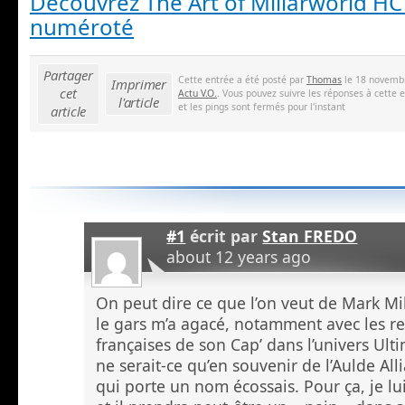
Découvrez The Art of Millarworld HC
numéroté
Partager
Cette entrée a été posté par
Thomas
le 18 novembr
Imprimer
cet
Actu V.O.
. Vous pouvez suivre les réponses à cette 
l'article
et les pings sont fermés pour l'instant
article
#1
écrit par
Stan FREDO
about 12 years ago
On peut dire ce que l’on veut de Mark Mil
le gars m’a agacé, notamment avec les r
françaises de son Cap’ dans l’univers Ult
ne serait-ce qu’en souvenir de l’Aulde Al
qui porte un nom écossais. Pour ça, je lu