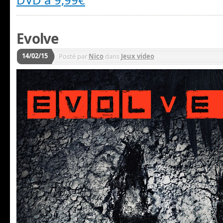
Evolve
14/02/15
Posté par
Nico
dans
Jeux video