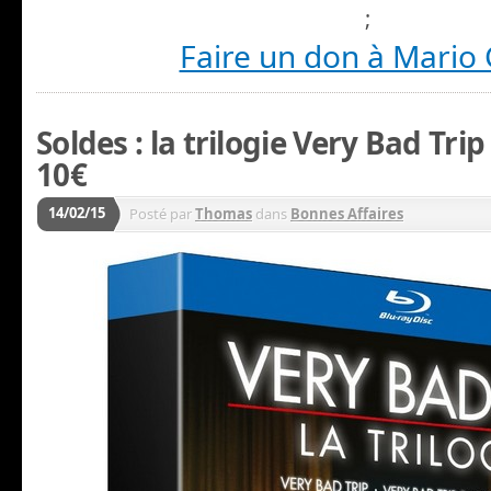
;
Faire un don à Mario 
Soldes : la trilogie Very Bad Tri
10€
14/02/15
Posté par
Thomas
dans
Bonnes Affaires