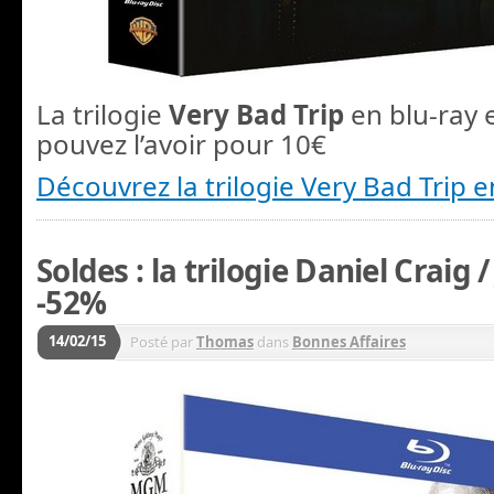
La trilogie
Very Bad Trip
en blu-ray 
pouvez l’avoir pour 10€
Découvrez la trilogie Very Bad Trip 
Soldes : la trilogie Daniel Craig
-52%
14/02/15
Posté par
Thomas
dans
Bonnes Affaires