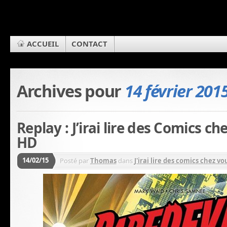
ACCUEIL
CONTACT
Archives pour
14 février 201
Replay : J’irai lire des Comics c
HD
14/02/15
Posté par
Thomas
dans
J'irai lire des comics chez vou