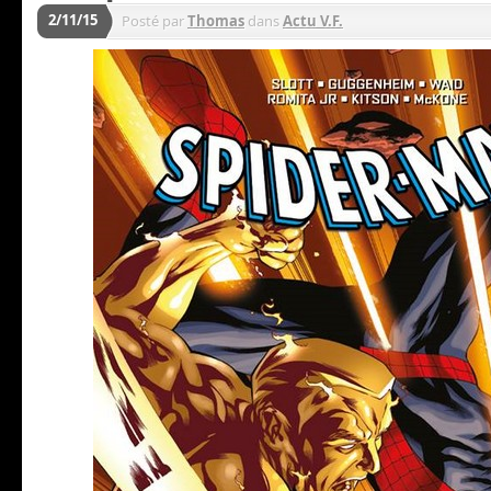
2/11/15
Posté par
Thomas
dans
Actu V.F.