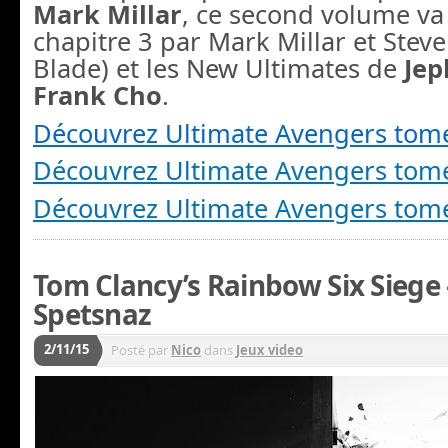
Mark Millar
, ce second volume va 
chapitre 3 par Mark Millar et Steve
Blade) et les New Ultimates de
Jep
Frank Cho
.
Découvrez Ultimate Avengers tom
Découvrez Ultimate Avengers tom
Découvrez Ultimate Avengers tom
Tom Clancy’s Rainbow Six Siege 
Spetsnaz
2/11/15
Posté par
Nico
dans
Jeux video