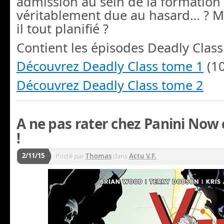
admission au sein de la formation 
véritablement due au hasard… ? Maî
il tout planifié ?
Contient les épisodes Deadly Clas
Découvrez Deadly Class tome 1
(10
Découvrez Deadly Class tome 2
A ne pas rater chez Panini Now
!
2/11/15
Posté par
Thomas
dans
Actu V.F.