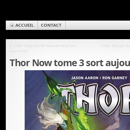
ACCUEIL
CONTACT
«
X-Men intégrale 1991 Seconde Partie sort
X-Men Now par Bri
aujourd’hui
Thor Now tome 3 sort aujou