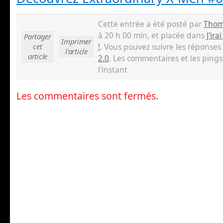
Cette entrée a été posté par
Thom
à 20 h 00 min, et placée dans
J'ir
Partager
Imprimer
cet
!
. Vous pouvez suivre les réponses
l'article
article
2.0
. Les commentaires et les ping
l'instant
Les commentaires sont fermés.