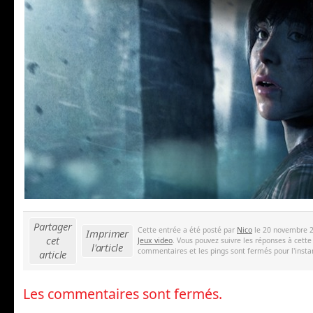
Partager
Cette entrée a été posté par
Nico
le 20 novembre 2
Imprimer
cet
Jeux video
. Vous pouvez suivre les réponses à cette
l'article
commentaires et les pings sont fermés pour l'insta
article
Les commentaires sont fermés.