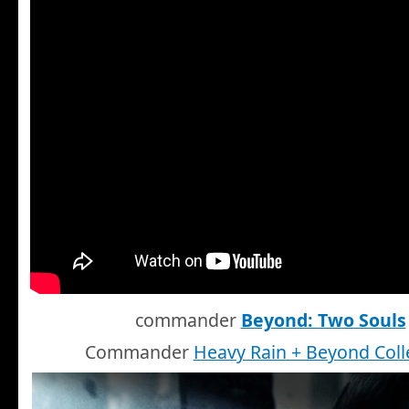
commander
Beyond: Two Souls
Commander
Heavy Rain + Beyond Coll