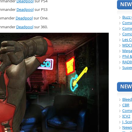
mmander
Deadpool
sur PS4
NEWS
mmander
Deadpool
sur PS3
Buzz
mmander
Deadpool
sur One.
Comi
mmander
Deadpool
sur 360.
Comi
Comi
Les C
MDC
Mega
Phil 
RADI
Supe
NEWS
Bleed
CBR
Comi
ICV2
J. Sc
News