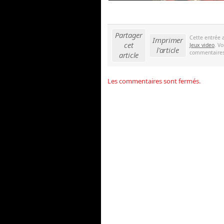
Partager
Cette entrée 
Imprimer
cet
Jeux video
. V
l'article
commentaires 
article
Les commentaires sont fermés.