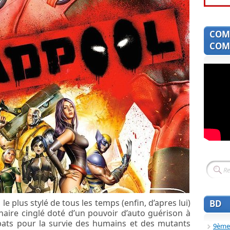
COM
COMI
 le plus stylé de tous les temps (enfin, d’apres lui)
BD
naire cinglé doté d’un pouvoir d’auto guérison à
e bats pour la survie des humains et des mutants
9ème