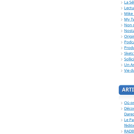
La Sé
Lectu
Mike 
My T
Non c
Nosta
Origi
Podc
Produ
Sket
Sollic
Un Ar
Vie d
ARTI
Où p
Décou
Dared
Le Pa
l’édit
RADI