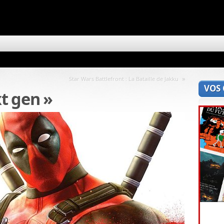
»
Star Wars Battlefront : La Bataille de Jakku
VOS
t gen »