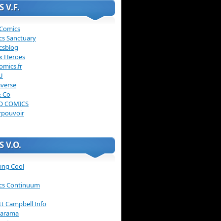
 V.F.
 Comics
cs Sanctuary
csblog
x Heroes
omics.fr
U
verse
& Co
O COMICS
rpouvoir
 V.O.
ing Cool
cs Continuum
ott Campbell Info
arama