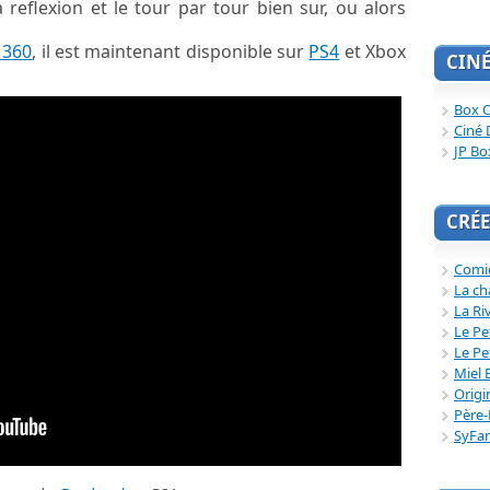
 reflexion et le tour par tour bien sur, ou alors
 360
, il est maintenant disponible sur
PS4
et Xbox
CIN
Box O
Ciné 
JP Bo
CRÉE
Comi
La ch
La Ri
Le Pe
Le Pe
Miel 
Origi
Père-
SyFa