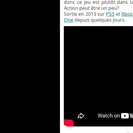
donc ce jeu est plutôt dans la
Action peut être un peu?
Sortie en 2013 sur
PS3
et
Xbox
One
depuis quelques jours.