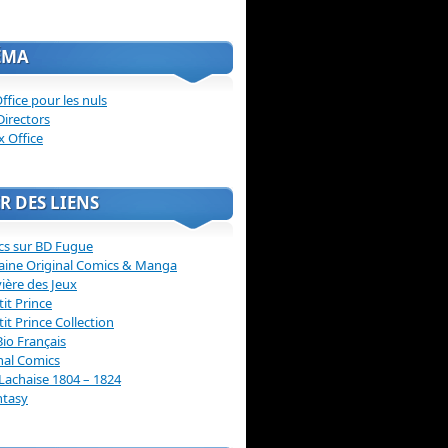
ÉMA
ffice pour les nuls
Directors
x Office
R DES LIENS
cs sur BD Fugue
aine Original Comics & Manga
vière des Jeux
tit Prince
tit Prince Collection
Bio Français
nal Comics
Lachaise 1804 – 1824
ntasy