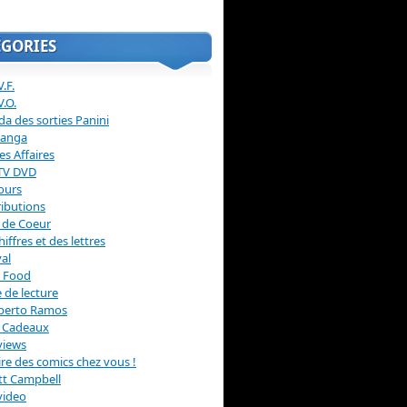
ÉGORIES
.F.
V.O.
a des sorties Panini
anga
s Affaires
 TV DVD
ours
ibutions
 de Coeur
hiffres et des lettres
val
 Food
 de lecture
erto Ramos
s Cadeaux
views
 lire des comics chez vous !
ott Campbell
video