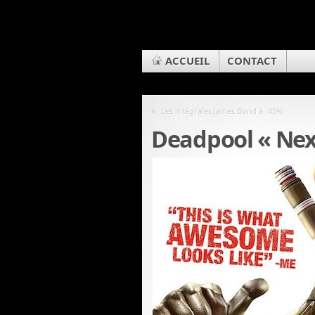
ACCUEIL
CONTACT
«
Les intégrales James Bond à -45%
Deadpool « Nex