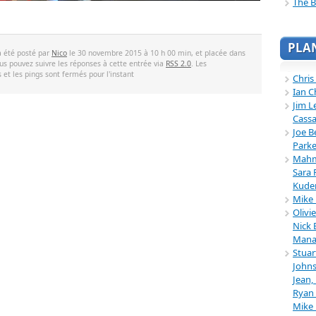
The B
PLA
a été posté par
Nico
le 30 novembre 2015 à 10 h 00 min, et placée dans
ous pouvez suivre les réponses à cette entrée via
RSS 2.0
. Les
et les pings sont fermés pour l'instant
Chris
Ian C
Jim L
Cassa
Joe B
Parke
Mahmu
Sara 
Kuder
Mike 
Olivi
Nick 
Mana
Stuar
Johns
Jean,
Ryan 
Mike