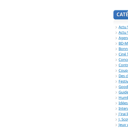
CAT
Actu V
Actu 
Agend
BD-M
Bonne
Ciné
Conc
Contr
Coup
Des c
Festi
Good
Guide
Humb
Idée
Inter
J'irai
J. Sc
Jeux 