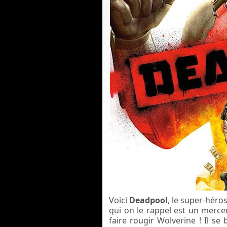
Voici
Deadpool
, le super-héros
qui on le rappel est un merce
faire rougir Wolverine ! Il s