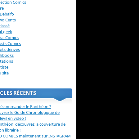
léction Comics
re
Debalfo
wo Cents
lassé
l-geek
nal Comics
asts Comics
its dérivés
chbooks
itations
tiste
u site
CLES RÉCENTS
récommander le Panthéon ?
vrez le Guide Chronologique de
evil en vidéo !
nthéon, découvrez la couverture de
ion librairie !
O COMICS maintenant sur INSTAGRAM