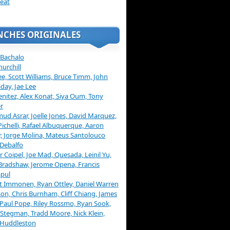
eat
NCHES ORIGINALES
 Bachalo
hurchill
ee, Scott Williams, Bruce Timm, John
day, Jae Lee
enitez, Alex Konat, Siya Oum, Tony
r
d Asrar, Joelle Jones, David Marquez,
Pichelli, Rafael Albuquerque, Aaron
, Jorge Molina, Mateus Santolouco
Debalfo
er Coipel, Joe Mad, Quesada, Leinil Yu,
Bradshaw, Jerome Opena, Francis
pul
t Immonen, Ryan Ottley, Daniel Warren
on, Chris Burnham, Cliff Chiang, James
 Paul Pope, Riley Rossmo, Ryan Sook,
Stegman, Tradd Moore, Nick Klein,
 Huddleston