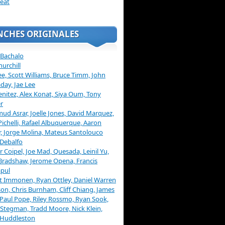
eat
NCHES ORIGINALES
 Bachalo
hurchill
ee, Scott Williams, Bruce Timm, John
day, Jae Lee
enitez, Alex Konat, Siya Oum, Tony
r
d Asrar, Joelle Jones, David Marquez,
Pichelli, Rafael Albuquerque, Aaron
, Jorge Molina, Mateus Santolouco
Debalfo
er Coipel, Joe Mad, Quesada, Leinil Yu,
Bradshaw, Jerome Opena, Francis
pul
t Immonen, Ryan Ottley, Daniel Warren
on, Chris Burnham, Cliff Chiang, James
 Paul Pope, Riley Rossmo, Ryan Sook,
Stegman, Tradd Moore, Nick Klein,
 Huddleston