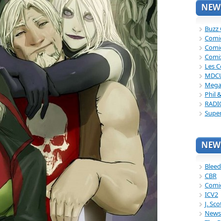
NEWS
Buzz
Comi
Comi
Comi
Les C
MDC
Mega
Phil 
RADI
Supe
NEWS
Bleed
CBR
Comi
ICV2
J. Sc
News