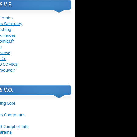
 V.F.
 Comics
cs Sanctuary
csblog
x Heroes
omics.fr
U
verse
& Co
O COMICS
rpouvoir
 V.O.
ing Cool
cs Continuum
ott Campbell Info
arama