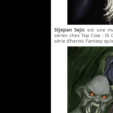
Stjepan Sejic
est une ma
séries chez Top Cow : IX
série d’heroic Fantasy qu’