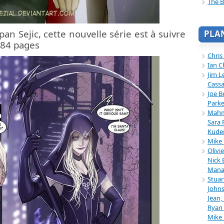
The B
pan Sejic, cette nouvelle série est à suivre
PLA
284 pages
Chris
Ian C
Jim L
Cassa
Joe B
Parke
Mahmu
Sara 
Kuder
Mike 
Olivi
Nick 
Mana
Stuar
Johns
Jean,
Ryan 
Mike