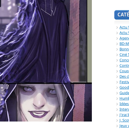
CAT
Actu V
Actu 
Agend
BD-M
Bonne
Ciné
Conc
Contr
Coup
Des c
Festi
Good
Guide
Humb
Idée
Inter
J'irai
J. Sc
Jeux 