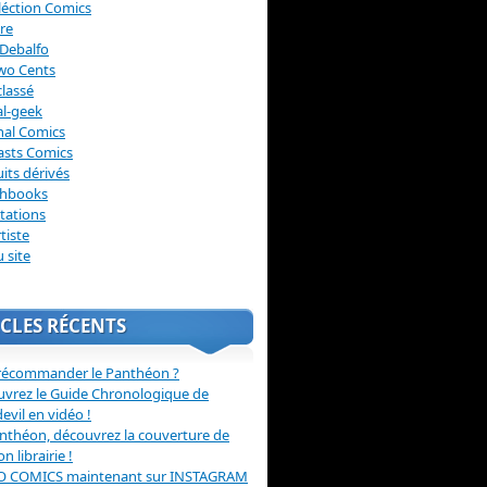
léction Comics
re
Debalfo
wo Cents
lassé
l-geek
nal Comics
asts Comics
its dérivés
chbooks
itations
tiste
u site
CLES RÉCENTS
récommander le Panthéon ?
vrez le Guide Chronologique de
evil en vidéo !
nthéon, découvrez la couverture de
ion librairie !
O COMICS maintenant sur INSTAGRAM