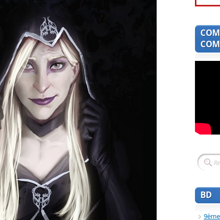
COM
COMI
BD
9ème