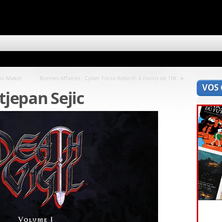
»
rio Maker
Bonnes Affaires : Cyber Force Rebirth à moins de 10€
VOS
tjepan Sejic