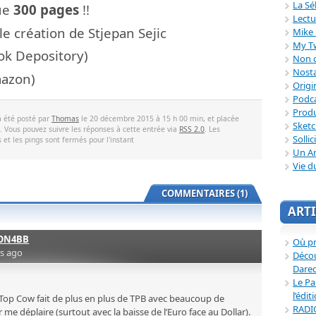
La Sé
que
300 pages
!!
Lectu
e création de Stjepan Sejic
Mike 
My T
ok Depository)
Non c
Nosta
azon)
Origi
Podc
Produ
a été posté par
Thomas
le 20 décembre 2015 à 15 h 00 min, et placée
Sket
. Vous pouvez suivre les réponses à cette entrée via
RSS 2.0
. Les
Sollic
et les pings sont fermés pour l'instant
Un Ar
Vie d
COMMENTAIRES (1)
ARTI
ON4BB
Où p
rs ago
Décou
Dared
Le Pa
l’édit
e Top Cow fait de plus en plus de TPB avec beaucoup de
RADI
 me déplaire (surtout avec la baisse de l’Euro face au Dollar).