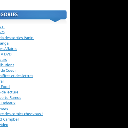
ÉGORIES
.F.
V.O.
a des sorties Panini
anga
s Affaires
 TV DVD
ours
ibutions
 de Coeur
hiffres et des lettres
val
 Food
 de lecture
erto Ramos
s Cadeaux
views
 lire des comics chez vous !
ott Campbell
video