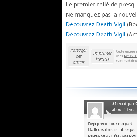
Le premier relié de pres
Ne manquez pas la nouvell
Découvrez Death Vigil
(Bo
Découvrez Death Vigil
(Am
Partager
Cette entrée 
Imprimer
cet
dans
Actu V.O.
l'article
commentaires 
article
#1
écrit par
about 11 yea
Déjà préco pour ma part.
D’ailleurs il me semble qu
pages, ce qui n’est pas pour