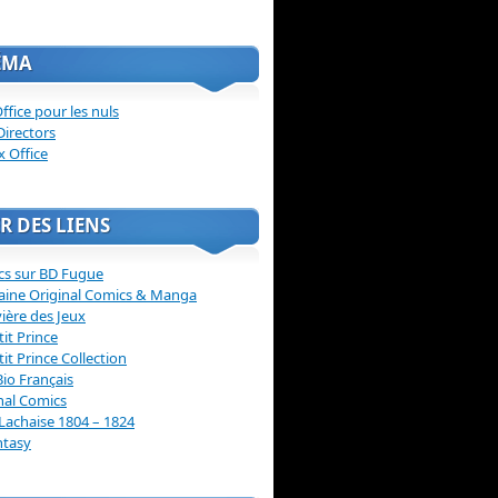
ÉMA
ffice pour les nuls
Directors
x Office
R DES LIENS
cs sur BD Fugue
aine Original Comics & Manga
vière des Jeux
tit Prince
tit Prince Collection
Bio Français
nal Comics
Lachaise 1804 – 1824
ntasy