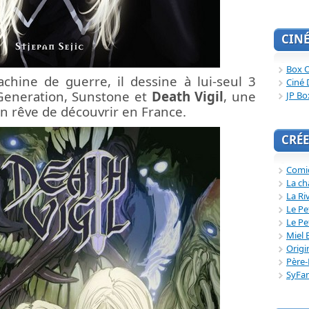
CIN
Box O
chine de guerre, il dessine à lui-seul 3
Ciné 
 Generation, Sunstone et
Death Vigil
, une
JP Bo
on rêve de découvrir en France.
CRÉE
Comi
La ch
La Ri
Le Pe
Le Pe
Miel 
Origi
Père-
SyFa