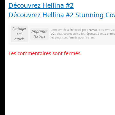
Découvrez Hellina #2
Découvrez Hellina #2 Stunning Co
Partager
Cette entrée a été posté par
Thomas
le 16 avril 20
Imprimer
cet
V.O.
. Vous pouvez suivre les réponses à cette entré
l'article
les pings sont fermés pour l'instant
article
Les commentaires sont fermés.