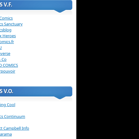
 V.F.
 Comics
cs Sanctuary
csblog
x Heroes
omics.fr
U
verse
& Co
O COMICS
rpouvoir
 V.O.
ing Cool
cs Continuum
ott Campbell Info
arama