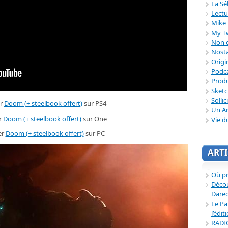
La Sé
Lectu
Mike 
My T
Non c
Nosta
Origi
Podc
Produ
Sket
Sollic
r
Doom (+ steelbook offert)
sur PS4
Un Ar
r
Doom (+ steelbook offert)
sur One
Vie d
er
Doom (+ steelbook offert)
sur PC
ARTI
Où p
Décou
Dared
Le Pa
l’édit
RADI