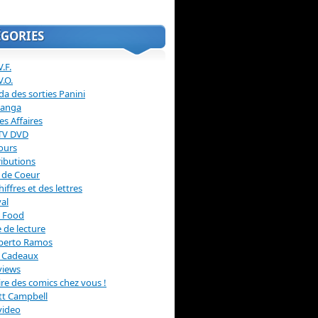
ÉGORIES
.F.
V.O.
a des sorties Panini
anga
s Affaires
 TV DVD
ours
ibutions
 de Coeur
hiffres et des lettres
val
 Food
 de lecture
erto Ramos
s Cadeaux
views
 lire des comics chez vous !
ott Campbell
video