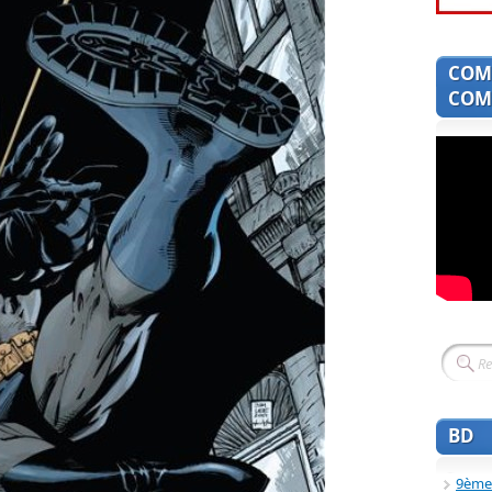
COM
COMI
BD
9ème