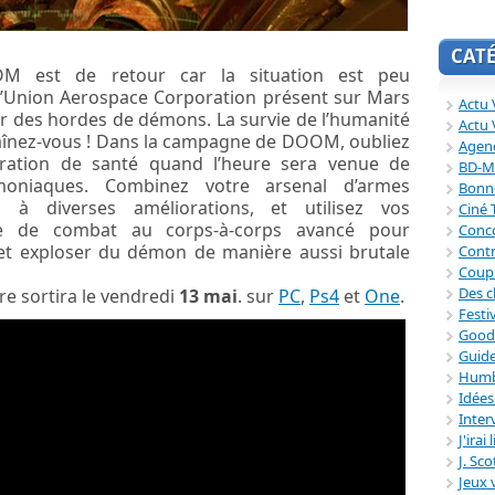
CAT
M est de retour car la situation est peu
 l’Union Aerospace Corporation présent sur Mars
Actu V
par des hordes de démons. La survie de l’humanité
Actu 
aînez-vous ! Dans la campagne de DOOM, oubliez
Agend
ération de santé quand l’heure sera venue de
BD-M
oniaques. Combinez votre arsenal d’armes
Bonne
 à diverses améliorations, et utilisez vos
Ciné
e de combat au corps-à-corps avancé pour
Conc
 et exploser du démon de manière aussi brutale
Contr
Coup
Des c
e sortira le vendredi
13 mai
. sur
PC
,
Ps4
et
One
.
Festi
Good
Guide
Humb
Idée
Inter
J'irai
J. Sc
Jeux 