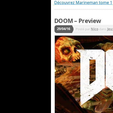
Découvrez Marineman tome 1
DOOM – Preview
29/04/16
Posté par
Nico
dans
Jeu