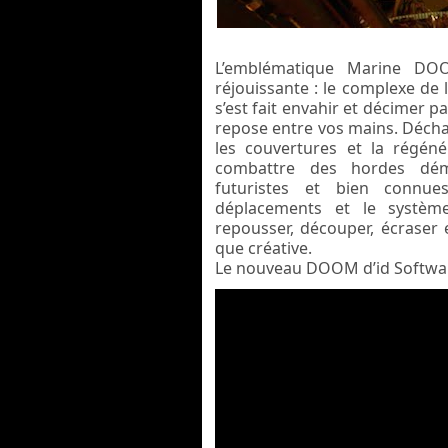
L’emblématique Marine DOO
réjouissante : le complexe de
s’est fait envahir et décimer 
repose entre vos mains. Déch
les couvertures et la régén
combattre des hordes dém
futuristes et bien connues
déplacements et le systèm
repousser, découper, écraser
que créative.
L
e nouveau DOOM d’id Softwar