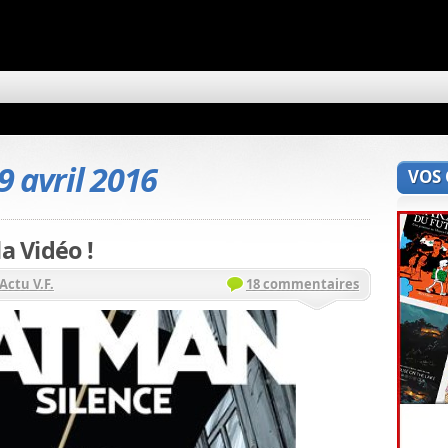
9 avril 2016
VOS
a Vidéo !
Actu V.F.
18 commentaires