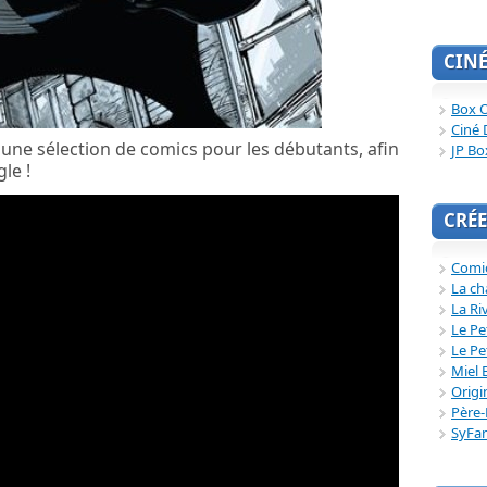
CIN
Box O
Ciné 
t une sélection de comics pour les débutants, afin
JP Bo
le !
CRÉE
Comi
La ch
La Ri
Le Pe
Le Pe
Miel 
Origi
Père-
SyFa