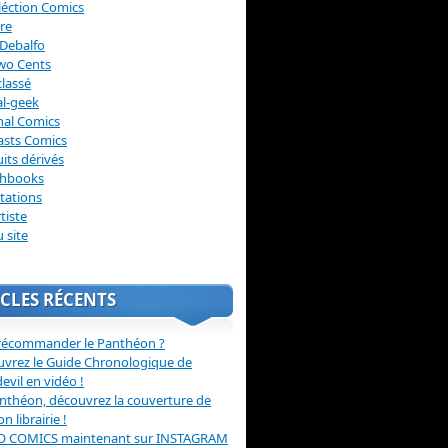
léction Comics
re
Debalfo
wo Cents
lassé
l-geek
nal Comics
asts Comics
its dérivés
chbooks
itations
tiste
u site
CLES RÉCENTS
récommander le Panthéon ?
vrez le Guide Chronologique de
evil en vidéo !
nthéon, découvrez la couverture de
ion librairie !
O COMICS maintenant sur INSTAGRAM