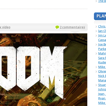
The B
PLA
Chris
x video
2 commentaires
Ian C
Jim L
Cassa
Joe B
Parke
Mahmu
Sara 
Kuder
Mike 
Olivi
Nick 
Mana
Stuar
Johns
Jean,
Ryan 
Mike