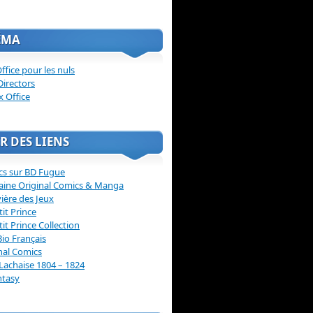
ÉMA
ffice pour les nuls
Directors
x Office
R DES LIENS
cs sur BD Fugue
aine Original Comics & Manga
vière des Jeux
tit Prince
tit Prince Collection
Bio Français
nal Comics
Lachaise 1804 – 1824
ntasy