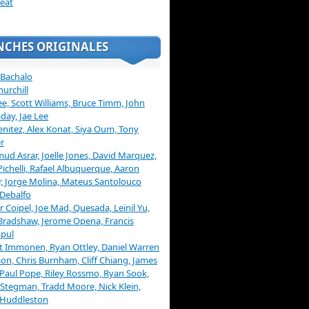
eat
NCHES ORIGINALES
 Bachalo
hurchill
ee, Scott Williams, Bruce Timm, John
day, Jae Lee
enitez, Alex Konat, Siya Oum, Tony
r
d Asrar, Joelle Jones, David Marquez,
Pichelli, Rafael Albuquerque, Aaron
, Jorge Molina, Mateus Santolouco
Debalfo
er Coipel, Joe Mad, Quesada, Leinil Yu,
Bradshaw, Jerome Opena, Francis
pul
t Immonen, Ryan Ottley, Daniel Warren
on, Chris Burnham, Cliff Chiang, James
 Paul Pope, Riley Rossmo, Ryan Sook,
Stegman, Tradd Moore, Nick Klein,
 Huddleston