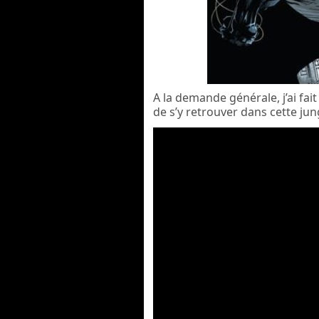
A la demande générale, j’ai fai
de s’y retrouver dans cette jung