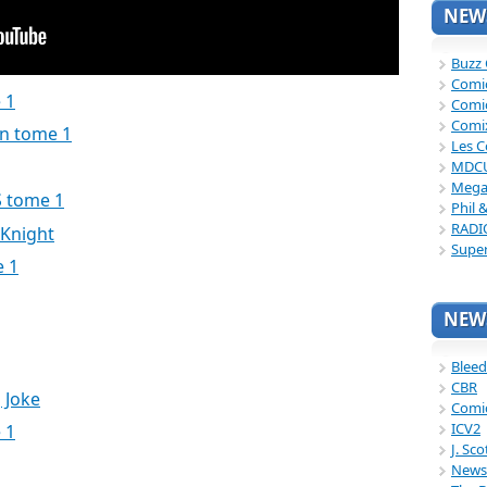
NEWS
Buzz
Comi
 1
Comi
Comi
n tome 1
Les C
MDC
Mega
S tome 1
Phil 
RADI
 Knight
Supe
e 1
NEWS
Bleed
CBR
 Joke
Comi
ICV2
 1
J. Sc
News