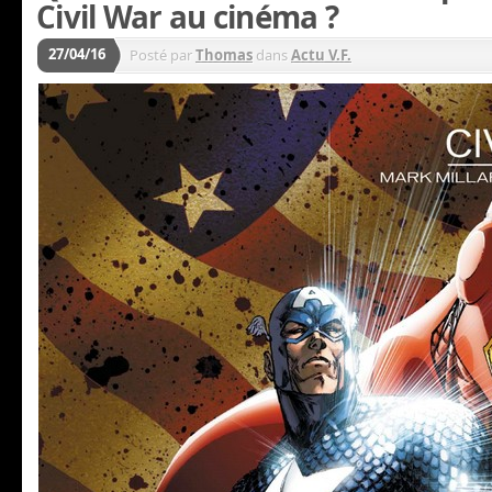
Civil War au cinéma ?
27/04/16
Posté par
Thomas
dans
Actu V.F.