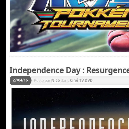
Independence Day : Resurgenc
27/04/16
Posté par
Nico
dans
Ciné TV DVD