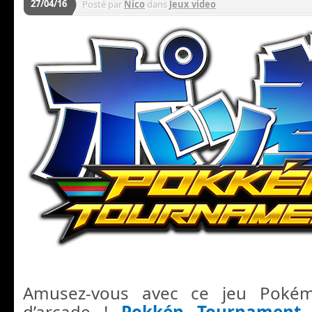
27/04/16
Posté par
Nico
dans
Jeux video
Amusez-vous avec ce jeu Poké
d’arcade !
Pokkén Tournament
e