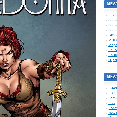
NEWS
Buzz
Comi
Comi
Comi
Les C
MDC
Mega
Phil 
RADI
Supe
NEWS
Bleed
CBR
Comi
ICV2
J. Sc
News