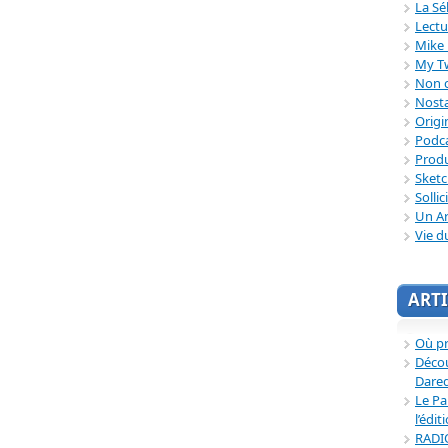
La Sé
Lectu
Mike 
My T
Non c
Nosta
Origi
Podc
Produ
Sket
Sollic
Un Ar
Vie d
ARTI
Où p
Décou
Dared
Le Pa
l’édit
RADI