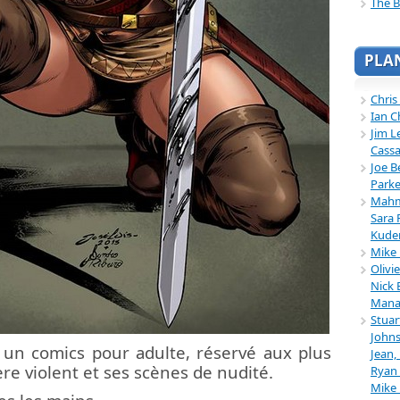
The B
PLA
Chris
Ian C
Jim L
Cassa
Joe B
Parke
Mahmu
Sara 
Kuder
Mike 
Olivi
Nick 
Mana
Stuar
Johns
 un comics pour adulte, réservé aux plus
Jean,
re violent et ses scènes de nudité.
Ryan 
Mike