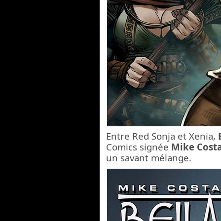
Entre Red Sonja et Xenia,
Comics signée
Mike Cost
un savant mélange.