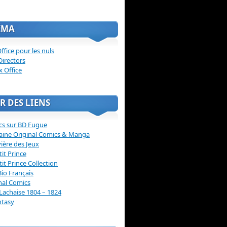
ÉMA
ffice pour les nuls
Directors
x Office
R DES LIENS
cs sur BD Fugue
aine Original Comics & Manga
vière des Jeux
tit Prince
tit Prince Collection
Bio Français
nal Comics
Lachaise 1804 – 1824
ntasy