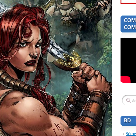
COM
COMI
BD
9ème