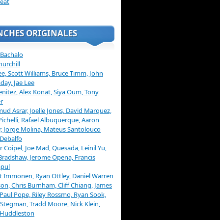
eat
NCHES ORIGINALES
 Bachalo
hurchill
ee, Scott Williams, Bruce Timm, John
day, Jae Lee
enitez, Alex Konat, Siya Oum, Tony
r
d Asrar, Joelle Jones, David Marquez,
Pichelli, Rafael Albuquerque, Aaron
, Jorge Molina, Mateus Santolouco
Debalfo
er Coipel, Joe Mad, Quesada, Leinil Yu,
Bradshaw, Jerome Opena, Francis
pul
t Immonen, Ryan Ottley, Daniel Warren
on, Chris Burnham, Cliff Chiang, James
 Paul Pope, Riley Rossmo, Ryan Sook,
Stegman, Tradd Moore, Nick Klein,
 Huddleston