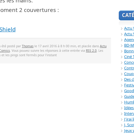
es les mains.
oment 2 couvertures :
CAT
Actu V
Shield
Actu 
Agend
BD-M
a été posté par
Thomas
le 17 avril 2016 à 8 h 00 min, et placée dans
Actu
Bonne
 Comics
. Vous pouvez suivre les réponses à cette entrée via
RSS 2.0
. Les
et les pings sont fermés pour l'instant
Ciné
Conc
Contr
Coup
Des c
Festi
Good
Guide
Humb
Idée
Inter
J'irai
J. Sc
Jeux 