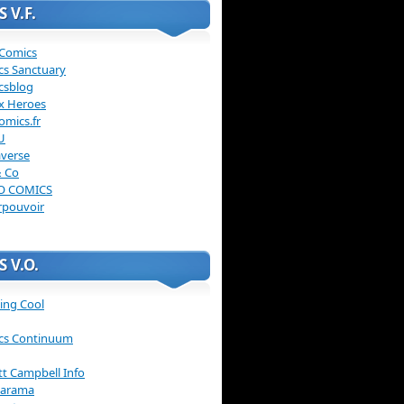
 V.F.
 Comics
cs Sanctuary
csblog
x Heroes
omics.fr
U
verse
& Co
O COMICS
rpouvoir
 V.O.
ing Cool
cs Continuum
ott Campbell Info
arama