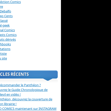
léction Comics
re
Debalfo
wo Cents
lassé
l-geek
nal Comics
asts Comics
its dérivés
chbooks
itations
tiste
u site
CLES RÉCENTS
récommander le Panthéon ?
vrez le Guide Chronologique de
evil en vidéo !
nthéon, découvrez la couverture de
ion librairie !
O COMICS maintenant sur INSTAGRAM