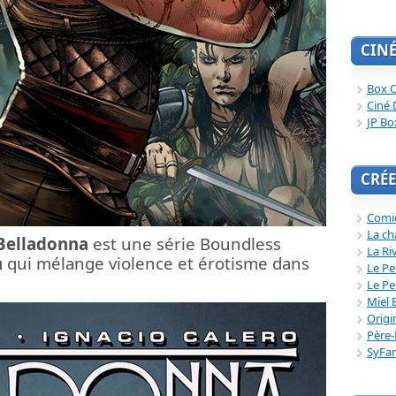
CIN
Box O
Ciné 
JP Bo
CRÉE
Comi
La ch
Belladonna
est une série Boundless
La Ri
a
qui mélange violence et érotisme dans
Le Pe
Le Pe
Miel 
Origi
Père-
SyFa