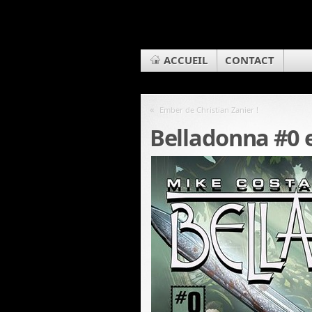
ACCUEIL
CONTACT
«
Ember de Christian Zanier !
Belladonna #0 e