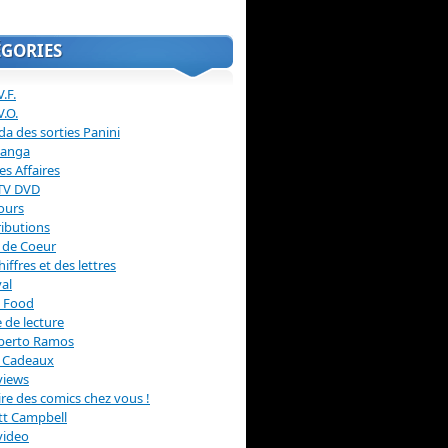
ÉGORIES
.F.
V.O.
a des sorties Panini
anga
s Affaires
 TV DVD
ours
ibutions
 de Coeur
hiffres et des lettres
val
 Food
 de lecture
erto Ramos
s Cadeaux
views
 lire des comics chez vous !
ott Campbell
video