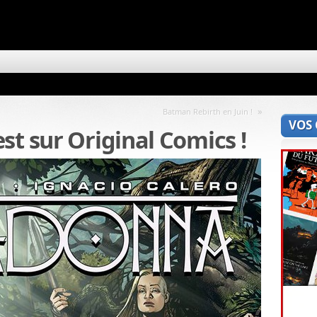
»
Batman Rebirth en Juin !
VOS
st sur Original Comics !