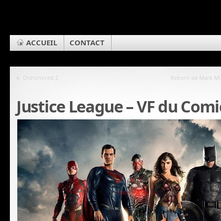
ACCUEIL
CONTACT
«
Dishonored 2
Reborn de Mark Mil
Justice League – VF du Com