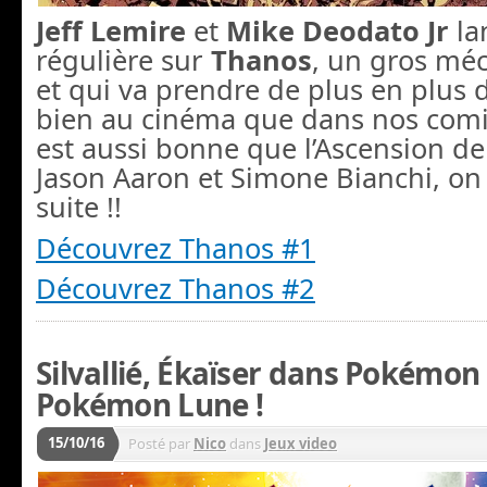
Jeff Lemire
et
Mike Deodato Jr
la
régulière sur
Thanos
, un gros méc
et qui va prendre de plus en plus 
bien au cinéma que dans nos comics
est aussi bonne que l’Ascension d
Jason Aaron et Simone Bianchi, on
suite !!
Découvrez Thanos #1
Découvrez Thanos #2
Silvallié, Ékaïser dans Pokémon S
Pokémon Lune !
15/10/16
Posté par
Nico
dans
Jeux video