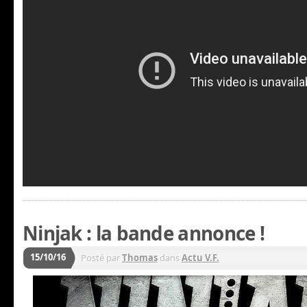
Ninjak : la bande annonce !
15/10/16
Posté par
Thomas
dans
Actu V.F.