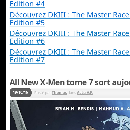
Edition #4
Découvrez
DKIII
: The Master Race 
Edition #5
Découvrez DKIII : The Master Race
Edition #6
Découvrez DKIII : The Master Race
Edition #7
All New X-Men tome 7 sort aujou
19/10/16
Posté par
Thomas
dans
Actu V.F.