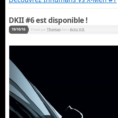
DKII #6 est disponible !
19/10/16
Posté par
Thomas
dans
Actu V.O.