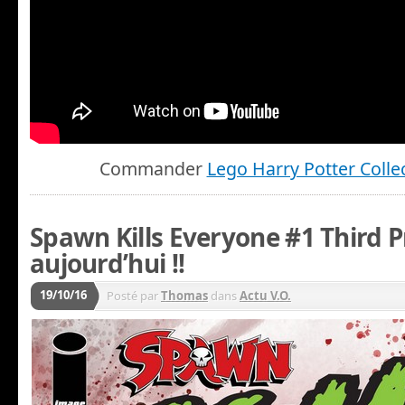
Commander
Lego Harry Potter Colle
Spawn Kills Everyone #1 Third P
aujourd’hui !!
19/10/16
Posté par
Thomas
dans
Actu V.O.