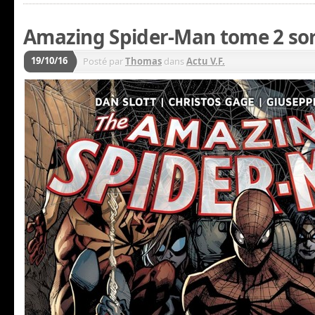
Amazing Spider-Man tome 2 sor
19/10/16
Posté par
Thomas
dans
Actu V.F.