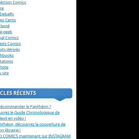
léction Comics
re
Debalfo
wo Cents
lassé
l-geek
nal Comics
asts Comics
its dérivés
chbooks
itations
tiste
u site
CLES RÉCENTS
récommander le Panthéon ?
vrez le Guide Chronologique de
evil en vidéo !
nthéon, découvrez la couverture de
ion librairie !
O COMICS maintenant sur INSTAGRAM