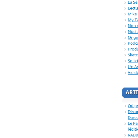
La Sé
Lectu
Mike 
My T
Non c
Nosta
Origi
Podc
Produ
Sket
Sollic
Un Ar
Vie d
ARTI
Où p
Décou
Dared
Le Pa
l’édit
RADI