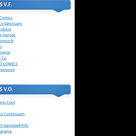
 V.F.
 Comics
cs Sanctuary
csblog
x Heroes
omics.fr
U
verse
& Co
O COMICS
rpouvoir
 V.O.
ing Cool
cs Continuum
ott Campbell Info
arama