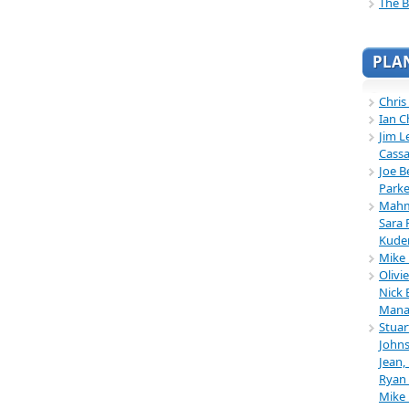
The B
PLA
Chris
Ian C
Jim L
Cassa
Joe B
Parke
Mahmu
Sara 
Kuder
Mike 
Olivi
Nick 
Mana
Stuar
Johns
Jean,
Ryan 
Mike