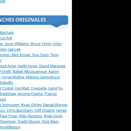
eat
NCHES ORIGINALES
 Bachalo
hurchill
ee, Scott Williams, Bruce Timm, John
day, Jae Lee
enitez, Alex Konat, Siya Oum, Tony
r
d Asrar, Joelle Jones, David Marquez,
Pichelli, Rafael Albuquerque, Aaron
, Jorge Molina, Mateus Santolouco
Debalfo
er Coipel, Joe Mad, Quesada, Leinil Yu,
Bradshaw, Jerome Opena, Francis
pul
t Immonen, Ryan Ottley, Daniel Warren
on, Chris Burnham, Cliff Chiang, James
 Paul Pope, Riley Rossmo, Ryan Sook,
Stegman, Tradd Moore, Nick Klein,
 Huddleston