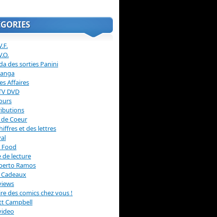
ÉGORIES
.F.
V.O.
a des sorties Panini
anga
s Affaires
 TV DVD
ours
ibutions
 de Coeur
hiffres et des lettres
val
 Food
 de lecture
erto Ramos
s Cadeaux
views
 lire des comics chez vous !
ott Campbell
video