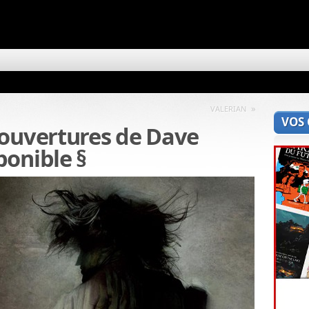
»
VALERIAN
VOS
couvertures de Dave
ponible §