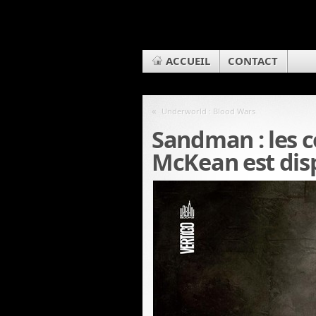
ACCUEIL
CONTACT
«
Underworld : Blood Wars
Sandman : les 
McKean est dis