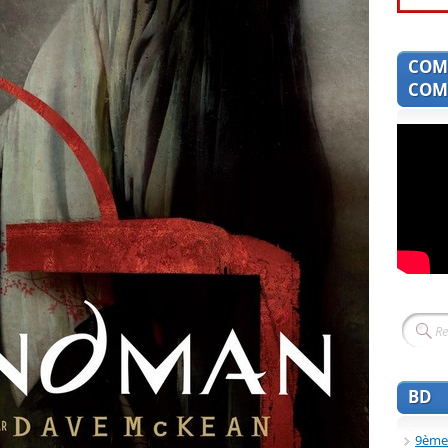
COM
COMI
BD
9ème