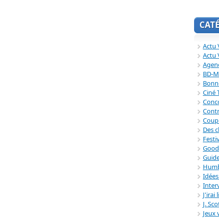
CAT
Actu V
Actu 
Agend
BD-M
Bonne
Ciné
Conc
Contr
Coup
Des c
Festi
Good
Guide
Humb
Idée
Inter
J'irai
J. Sc
Jeux 