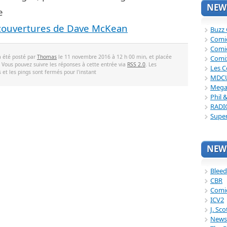
NEWS
e
couvertures de Dave McKean
Buzz
Comi
Comi
a été posté par
Thomas
le 11 novembre 2016 à 12 h 00 min, et placée
Comi
. Vous pouvez suivre les réponses à cette entrée via
RSS 2.0
. Les
Les C
et les pings sont fermés pour l'instant
MDC
Mega
Phil 
RADI
Supe
NEWS
Bleed
CBR
Comi
ICV2
J. Sc
News