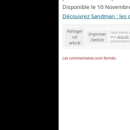
Disponible le 10 Novembr
Découvrez Sandman : les 
Partager
Cette entrée 
Imprimer
cet
dans
Actu V.F.
l'article
commentaires 
article
Les commentaires sont fermés.