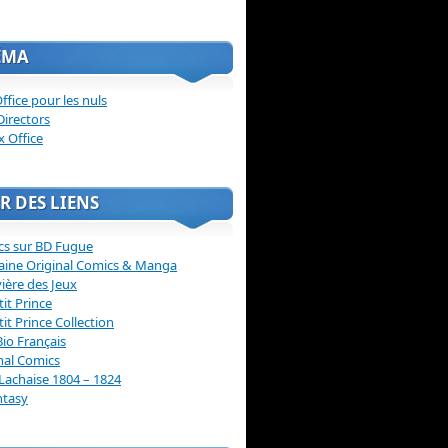
ÉMA
ffice pour les nuls
Directors
x Office
R DES LIENS
cs sur BD Fugue
aine Original Comics & Manga
vière des Jeux
tit Prince
tit Prince Collection
Bio Français
nal Comics
Lachaise 1804 – 1824
ntasy