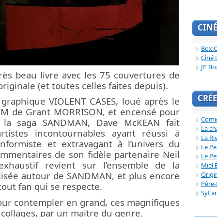
CIN
Box O
Ciné 
JP Bo
ès beau livre avec les 75 couvertures de
iginale (et toutes celles faites depuis).
CRÉE
 graphique VIOLENT CASES, loué après le
M de Grant MORRISON, et encensé pour
Comi
ur la saga SANDMAN, Dave McKEAN fait
La ch
artistes incontournables ayant réussi à
La Ri
nformiste et extravagant à l’univers du
Le Pe
mmentaires de son fidèle partenaire Neil
Le Pe
haustif revient sur l’ensemble de la
Miel 
éalisée autour de SANDMAN, et plus encore
Origi
Père-
out fan qui se respecte.
SyFa
ur contempler en grand, ces magnifiques
collages, par un maitre du genre.