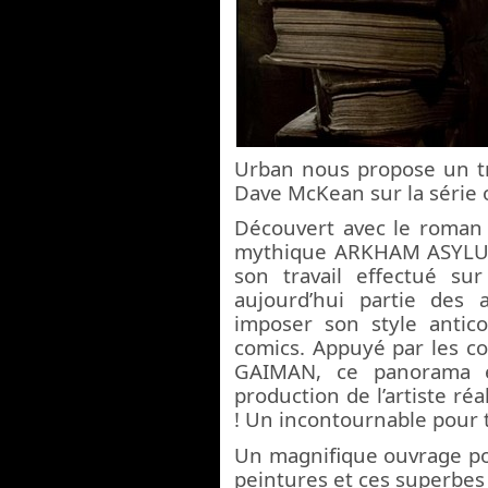
Urban nous propose un tr
Dave McKean sur la série or
Découvert avec le roman
mythique ARKHAM ASYLU
son travail effectué s
aujourd’hui partie des 
imposer son style antico
comics. Appuyé par les co
GAIMAN, ce panorama ex
production de l’artiste r
! Un incontournable pour t
Un magnifique ouvrage po
peintures et ces superbes 