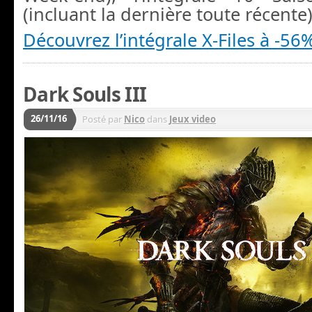
(incluant la dernière toute récente)
Découvrez l’intégrale X-Files à -56
Dark Souls III
26/11/16
Posté par
Nico
dans
Jeux video