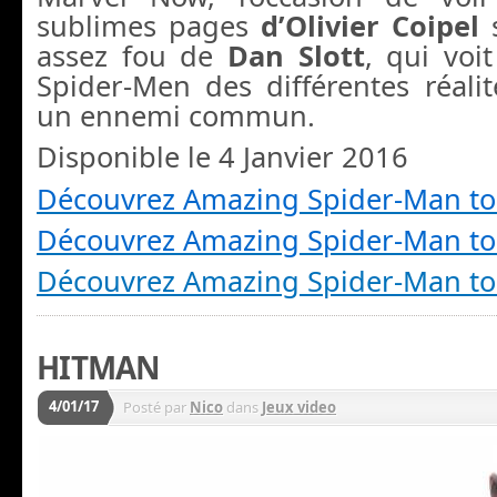
sublimes pages
d’Olivier Coipel
s
assez fou de
Dan Slott
, qui voi
Spider-Men des différentes réalit
un ennemi commun.
Disponible le 4 Janvier 2016
Découvrez
Amazing
Spider-Man t
Découvrez
Amazing
Spider-Man t
Découvrez Amazing Spider-Man t
HITMAN
4/01/17
Posté par
Nico
dans
Jeux video