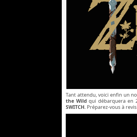
Tant attendu, voici enfin un n
the Wild
qui débarquera en 2
SWITCH
. Préparez-vous à revisi