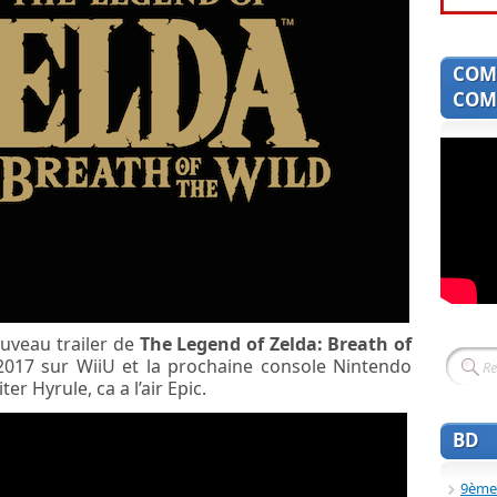
COM
COMI
ouveau trailer de
The Legend of Zelda: Breath of
017 sur WiiU et la prochaine console Nintendo
ter Hyrule, ca a l’air Epic.
BD
9ème