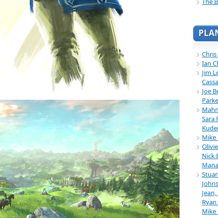
The B
PLA
Chris
Ian C
Jim L
Cassa
Joe B
Parke
Mahmu
Sara 
Kuder
Mike 
Olivi
Nick 
Mana
Stuar
Johns
Jean,
Ryan 
Mike