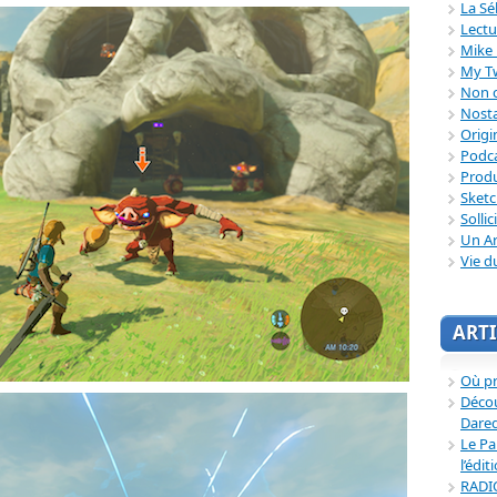
La Sé
Lectu
Mike 
My T
Non c
Nosta
Origi
Podc
Produ
Sket
Sollic
Un Ar
Vie d
ARTI
Où p
Décou
Dared
Le Pa
l’édit
RADI