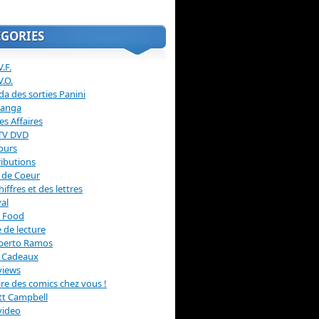
ÉGORIES
.F.
V.O.
a des sorties Panini
anga
s Affaires
 TV DVD
ours
ibutions
 de Coeur
hiffres et des lettres
val
 Food
 de lecture
erto Ramos
s Cadeaux
views
 lire des comics chez vous !
ott Campbell
video