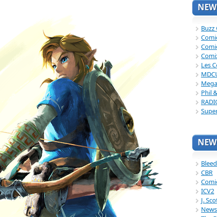
NEWS
Buzz
Comi
Comi
Comi
Les C
MDC
Mega
Phil 
RADI
Supe
NEWS
Bleed
CBR
Comi
ICV2
J. Sc
News