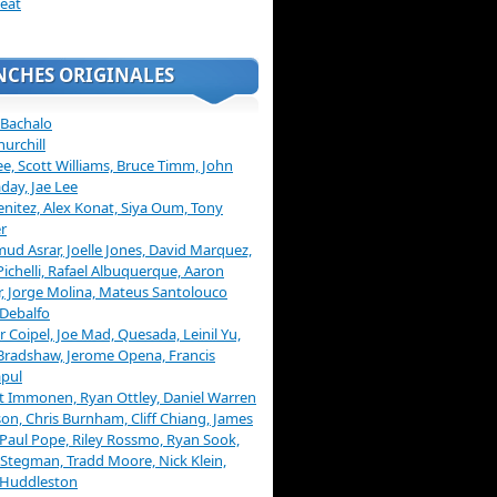
eat
NCHES ORIGINALES
 Bachalo
hurchill
ee, Scott Williams, Bruce Timm, John
day, Jae Lee
enitez, Alex Konat, Siya Oum, Tony
r
d Asrar, Joelle Jones, David Marquez,
Pichelli, Rafael Albuquerque, Aaron
, Jorge Molina, Mateus Santolouco
Debalfo
er Coipel, Joe Mad, Quesada, Leinil Yu,
Bradshaw, Jerome Opena, Francis
pul
t Immonen, Ryan Ottley, Daniel Warren
on, Chris Burnham, Cliff Chiang, James
 Paul Pope, Riley Rossmo, Ryan Sook,
Stegman, Tradd Moore, Nick Klein,
 Huddleston