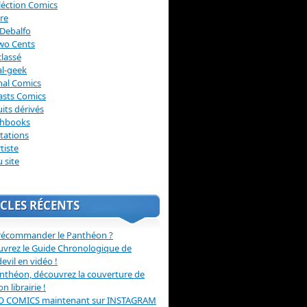
léction Comics
re
Debalfo
wo Cents
lassé
l-geek
nal Comics
asts Comics
its dérivés
chbooks
itations
tiste
u site
CLES RÉCENTS
récommander le Panthéon ?
vrez le Guide Chronologique de
evil en vidéo !
nthéon, découvrez la couverture de
ion librairie !
O COMICS maintenant sur INSTAGRAM