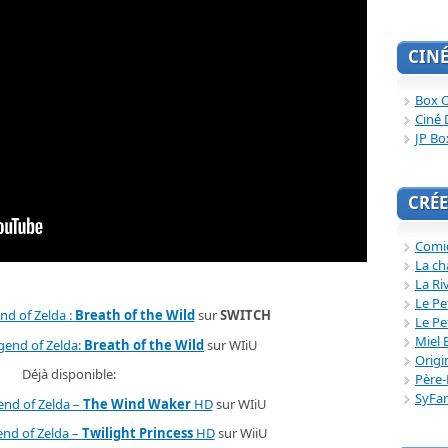
CIN
Box O
Ciné 
JP Bo
CRÉE
Comi
La ch
La Ri
Le Pe
nd of Zelda :
Breath of the Wild
sur
SWITCH
Le Pe
Miel 
gend of Zelda:
Breath of the Wild
sur WIiU
Origi
Déjà disponible:
Père-
SyFa
end of Zelda –
The Wind Waker
HD
sur WIiU
nd of Zelda –
Twilight Princess
HD
sur WiiU