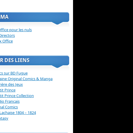
ÉMA
ffice pour les nuls
Directors
x Office
R DES LIENS
cs sur BD Fugue
aine Original Comics & Manga
vière des Jeux
tit Prince
tit Prince Collection
Bio Français
nal Comics
Lachaise 1804 – 1824
ntasy