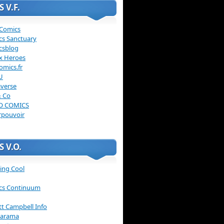
 V.F.
 Comics
cs Sanctuary
csblog
x Heroes
omics.fr
U
verse
& Co
O COMICS
rpouvoir
 V.O.
ing Cool
cs Continuum
ott Campbell Info
arama