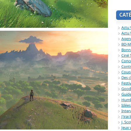
CAT
Actu V
Actu 
Agend
BD-M
Bonne
Ciné
Conc
Contr
Coup
Des c
Festi
Good
Guide
Humb
Idée
Inter
J'irai
J. Sc
Jeux 