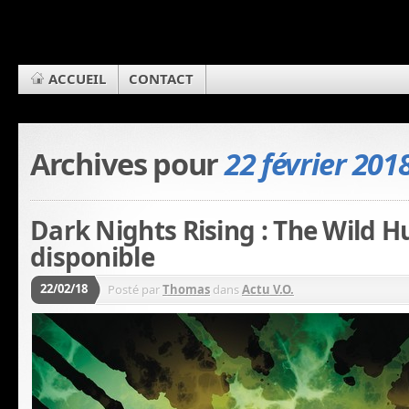
ACCUEIL
CONTACT
Archives pour
22 février 201
Dark Nights Rising : The Wild H
disponible
22/02/18
Posté par
Thomas
dans
Actu V.O.