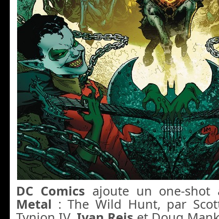
DC Comics
ajoute un one-shot
Metal
: The Wild Hunt, par Scot
Tynion IV,
Ivan Reis
et Doug Mank