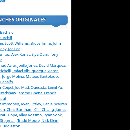
eat
NCHES ORIGINALES
 Bachalo
hurchill
ee, Scott Williams, Bruce Timm, John
day, Jae Lee
enitez, Alex Konat, Siya Oum, Tony
r
d Asrar, Joelle Jones, David Marquez,
Pichelli, Rafael Albuquerque, Aaron
, Jorge Molina, Mateus Santolouco
Debalfo
er Coipel, Joe Mad, Quesada, Leinil Yu,
Bradshaw, Jerome Opena, Francis
pul
t Immonen, Ryan Ottley, Daniel Warren
on, Chris Burnham, Cliff Chiang, James
 Paul Pope, Riley Rossmo, Ryan Sook,
Stegman, Tradd Moore, Nick Klein,
 Huddleston