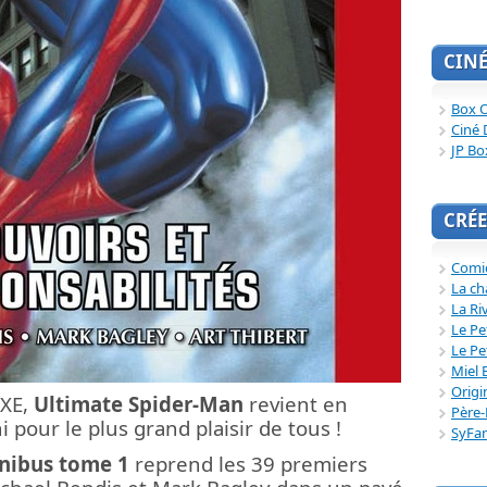
CIN
Box O
Ciné 
JP Bo
CRÉE
Comi
La ch
La Ri
Le Pe
Le Pe
Miel 
Origi
UXE,
Ultimate Spider-Man
revient en
Père-
pour le plus grand plaisir de tous !
SyFa
nibus tome 1
reprend les 39 premiers