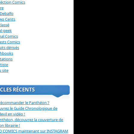
léction Comics
re
Debalfo
wo Cents
lassé
l-geek
nal Comics
asts Comics
its dérivés
chbooks
itations
tiste
u site
CLES RÉCENTS
récommander le Panthéon ?
vrez le Guide Chronologique de
evil en vidéo !
nthéon, découvrez la couverture de
ion librairie !
O COMICS maintenant sur INSTAGRAM