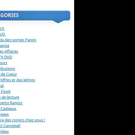
ÉGORIES
.F.
V.O.
a des sorties Panini
anga
s Affaires
 TV DVD
ours
ibutions
 de Coeur
hiffres et des lettres
val
 Food
 de lecture
erto Ramos
s Cadeaux
views
 lire des comics chez vous !
ott Campbell
video