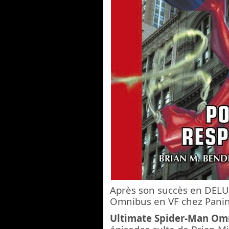
Après son succès en DEL
Omnibus en VF chez Panini 
Ultimate Spider-Man Om