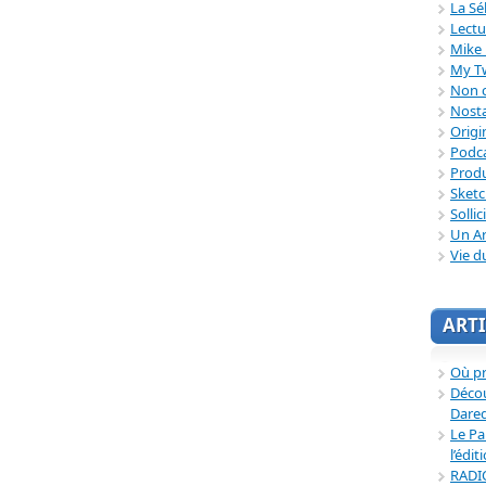
La Sé
Lectu
Mike 
My T
Non c
Nosta
Origi
Podc
Produ
Sket
Sollic
Un Ar
Vie d
ARTI
Où p
Décou
Dared
Le Pa
l’édit
RADI