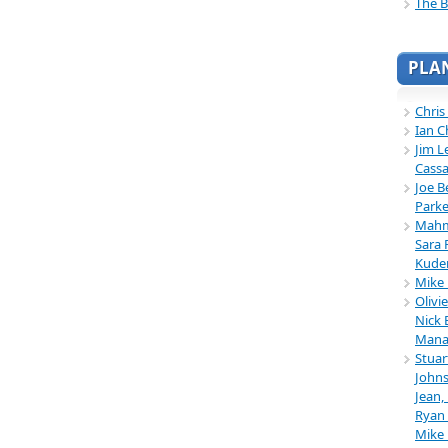
The B
PLA
Chris
Ian C
Jim L
Cassa
Joe B
Parke
Mahmu
Sara 
Kuder
Mike 
Olivi
Nick 
Mana
Stuar
Johns
Jean,
Ryan 
Mike