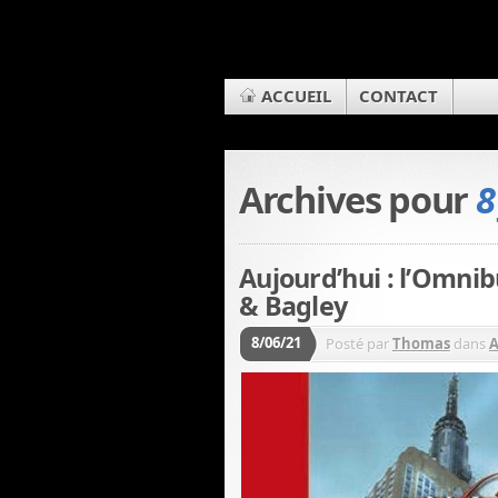
ACCUEIL
CONTACT
Archives pour
8
Aujourd’hui : l’Omni
& Bagley
8/06/21
Posté par
Thomas
dans
A