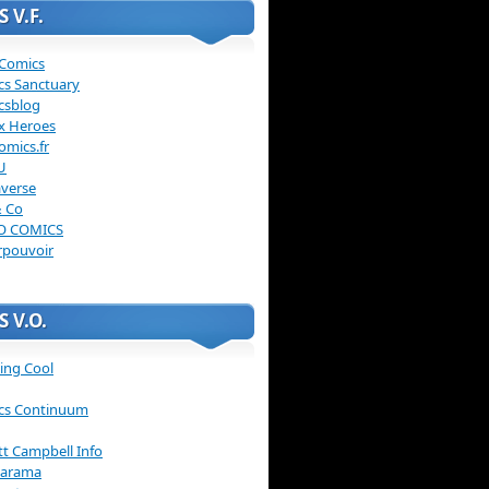
 V.F.
 Comics
cs Sanctuary
csblog
x Heroes
omics.fr
U
verse
& Co
O COMICS
rpouvoir
 V.O.
ing Cool
cs Continuum
ott Campbell Info
arama