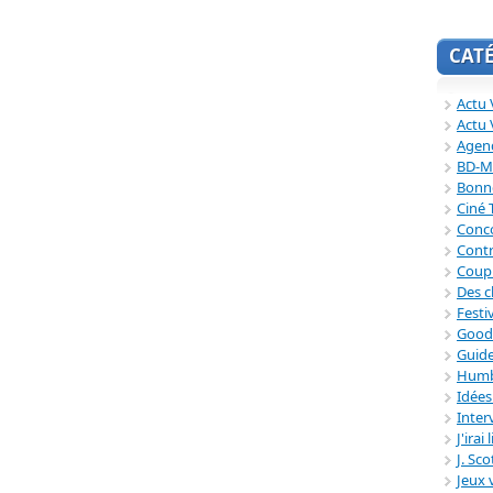
CAT
Actu V
Actu 
Agend
BD-M
Bonne
Ciné
Conc
Contr
Coup
Des c
Festi
Good
Guide
Humb
Idée
Inter
J'irai
J. Sc
Jeux 