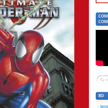
COM
COMI
BD
9ème