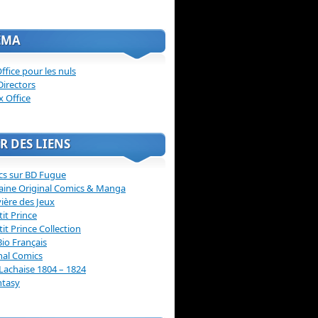
ÉMA
ffice pour les nuls
Directors
x Office
R DES LIENS
cs sur BD Fugue
aine Original Comics & Manga
vière des Jeux
tit Prince
tit Prince Collection
Bio Français
nal Comics
Lachaise 1804 – 1824
ntasy