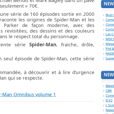
ichael Bendis et Mark Bagley dans un pavé
NEWS
 seulement » 70€.
une série de 160 épisodes sortie en 2000
Buzz
raconte les origines de Spider-Man et les
Comi
r Parker de façon moderne, avec des
Comi
Comi
ns revisitées, des dessins et des couleurs
Les C
ans le respect total du personnage.
MDC
llente série
Spider-Man
, fraiche, drôle,
Mega
Phil 
RADI
un seul épisode de Spider-Man, cette série
Supe
mandée, à découvrir et à lire d’urgence
NEWS
Man qui se respecte.
Bleed
CBR
er-Man Omnibus volume 1
Comi
ICV2
J. Sc
News