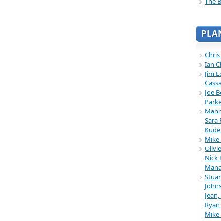
The B
PLA
Chris
Ian C
Jim L
Cassa
Joe B
Parke
Mahmu
Sara 
Kuder
Mike 
Olivi
Nick 
Mana
Stuar
Johns
Jean,
Ryan 
Mike