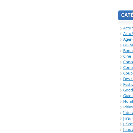
CAT
Actu V
Actu 
Agend
BD-M
Bonne
Ciné
Conc
Contr
Coup
Des c
Festi
Good
Guide
Humb
Idée
Inter
J'irai
J. Sc
Jeux 