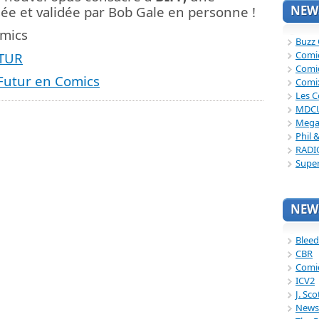
NEWS
sée et validée par Bob Gale en personne !
omics
Buzz
Comi
UTUR
Comi
 Futur en Comics
Comi
Les C
MDC
Mega
Phil 
RADI
Supe
NEWS
Bleed
CBR
Comi
ICV2
J. Sc
News