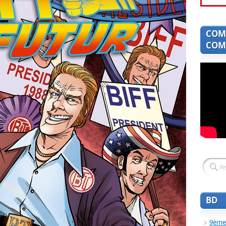
COM
COMI
BD
9ème