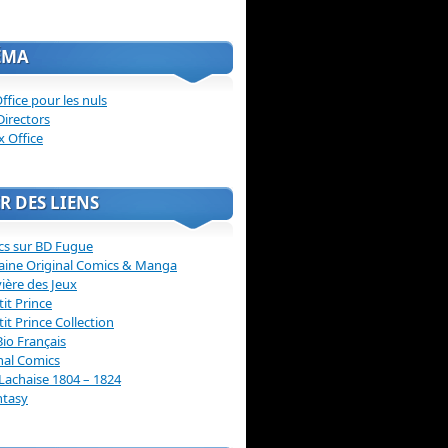
ÉMA
ffice pour les nuls
Directors
x Office
R DES LIENS
cs sur BD Fugue
aine Original Comics & Manga
vière des Jeux
tit Prince
tit Prince Collection
Bio Français
nal Comics
Lachaise 1804 – 1824
ntasy