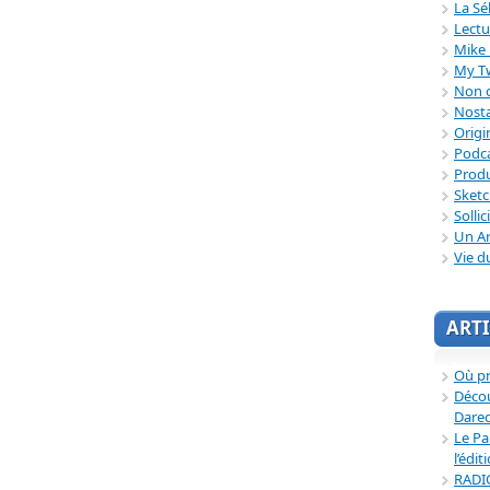
La Sé
Lectu
Mike 
My T
Non c
Nosta
Origi
Podc
Produ
Sket
Sollic
Un Ar
Vie d
ARTI
Où p
Décou
Dared
Le Pa
l’édit
RADI