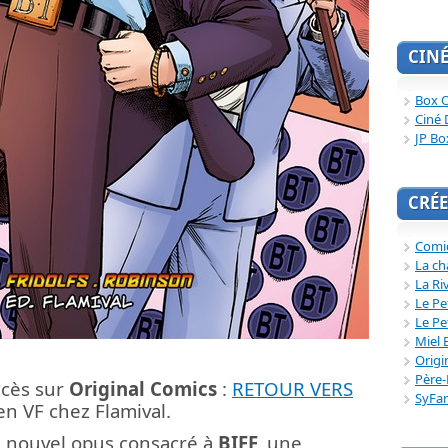
CIN
Box O
Ciné 
JP Bo
CRÉE
Comi
La ch
La Ri
Le Pe
Le Pe
Miel 
Origi
Père-
ccès sur
Original Comics
:
RETOUR VERS
SyFa
n VF chez Flamival.
le nouvel opus consacré à
BIFF,
une