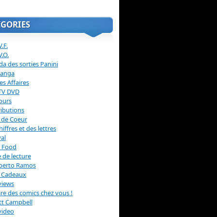
ÉGORIES
.F.
V.O.
a des sorties Panini
anga
s Affaires
 TV DVD
ours
ibutions
 de Coeur
hiffres et des lettres
val
 Food
 de lecture
erto Ramos
s Cadeaux
views
 lire des comics chez vous !
ott Campbell
video