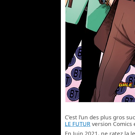
C’est l’un des plus gros su
LE FUTUR
version Comics e
En Juin 2021, ne ratez la 