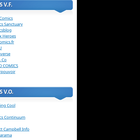
 V.F.
 Comics
cs Sanctuary
csblog
x Heroes
omics.fr
U
verse
& Co
O COMICS
rpouvoir
 V.O.
ing Cool
cs Continuum
ott Campbell Info
arama