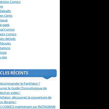
léction Comics
re
Debalfo
wo Cents
lassé
l-geek
nal Comics
asts Comics
its dérivés
chbooks
itations
tiste
u site
CLES RÉCENTS
récommander le Panthéon ?
vrez le Guide Chronologique de
evil en vidéo !
nthéon, découvrez la couverture de
ion librairie !
O COMICS maintenant sur INSTAGRAM