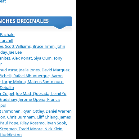
eat
NCHES ORIGINALES
 Bachalo
hurchill
ee, Scott Williams, Bruce Timm, John
day, Jae Lee
enitez, Alex Konat, Siya Oum, Tony
r
d Asrar, Joelle Jones, David Marquez,
Pichelli, Rafael Albuquerque, Aaron
, Jorge Molina, Mateus Santolouco
Debalfo
er Coipel, Joe Mad, Quesada, Leinil Yu,
Bradshaw, Jerome Opena, Francis
pul
t Immonen, Ryan Ottley, Daniel Warren
on, Chris Burnham, Cliff Chiang, James
 Paul Pope, Riley Rossmo, Ryan Sook,
Stegman, Tradd Moore, Nick Klein,
 Huddleston